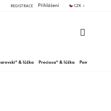
Přihlášení
CZK
REGISTRACE
NÁKUPNÍ
KOŠÍK
arovski® & lůžka
Preciosa® & lůžka
Pomůcky