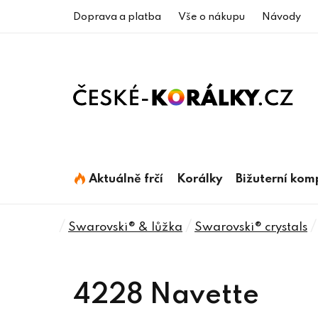
Přejít
Doprava a platba
Vše o nákupu
Návody
na
obsah
Aktuálně frčí
Korálky
Bižuterní ko
Domů
/
/
/
Swarovski® & lůžka
Swarovski® crystals
4228 Navette