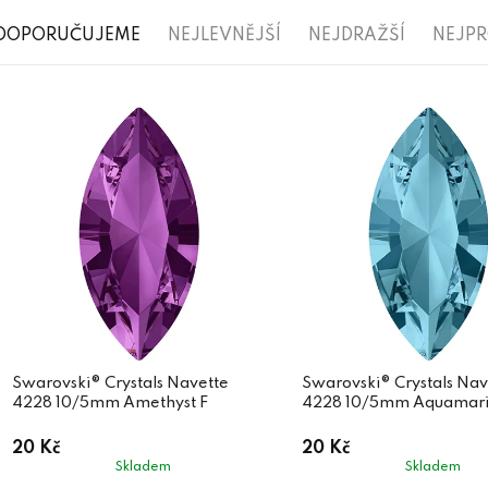
Ř
DOPORUČUJEME
NEJLEVNĚJŠÍ
NEJDRAŽŠÍ
NEJP
a
V
z
ý
e
p
n
i
í
s
p
p
r
r
o
o
d
d
Swarovski® Crystals Navette
Swarovski® Crystals Nav
u
4228 10/5mm Amethyst F
4228 10/5mm Aquamari
u
k
20 Kč
20 Kč
k
t
Skladem
Skladem