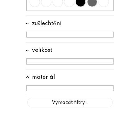
e
l
zušlechtění
velikost
materiál
Vymazat filtry