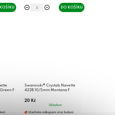
KOŠÍKU
DO KOŠÍKU
ette
Swarovski® Crystals Navette
Green F
4228 10/5mm Montana F
20 Kč
Skladem