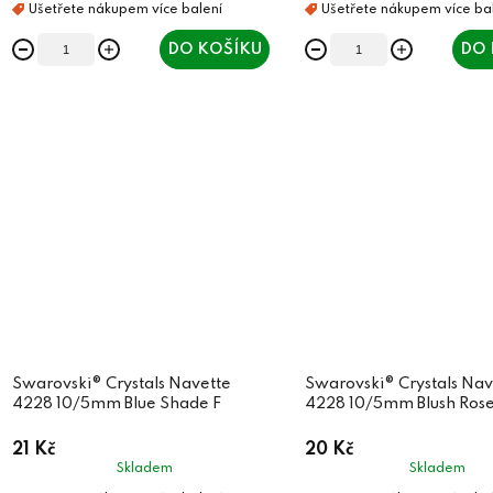
t
ů
ů
DO KOŠÍKU
DO 
Swarovski® Crystals Navette
Swarovski® Crystals Nav
4228 10/5mm Blue Shade F
4228 10/5mm Blush Rose
21 Kč
20 Kč
Skladem
Skladem