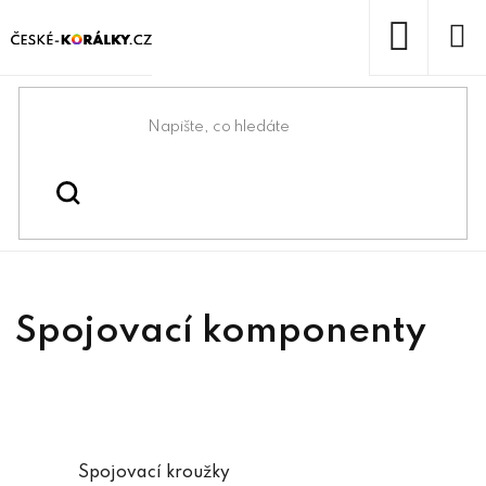
Přejít
na
obsah
NÁKUP
KOŠÍK
Domů
/
/
Spojovací kroužky a oválky
Bižuterní komponenty
Spojovací komponenty
Spojovací kroužky