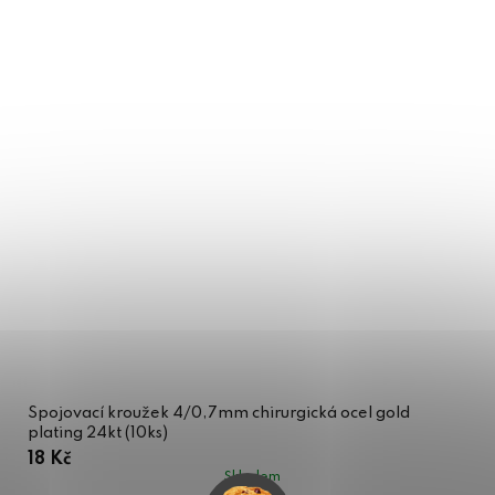
Spojovací kroužek 4/0,7mm chirurgická ocel gold
plating 24kt (10ks)
18 Kč
Skladem