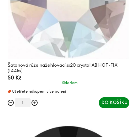
t
d
ů
u
k
t
ů
Šatonová růže nažehlovací ss20 crystal AB HOT-FIX
(144ks)
50 Kč
Skladem
DO KOŠÍKU