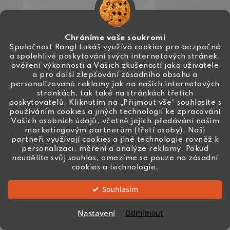
Chráníme vaše soukromí
Společnost Rangl Lukáš využívá cookies pro bezpečné
a spolehlivé poskytování svých internetových stránek,
ověření výkonnosti a Vašich zkušeností jako uživatele
a pro další zlepšování zásadního obsahu a
personalizované reklamy jak na našich internetových
stránkách, tak také na stránkách třetích
poskytovatelů. Kliknutím na „Přijmout vše“ souhlasíte s
používáním cookies a jiných technologií ke zpracování
Vašich osobních údajů, včetně jejich předávání našim
marketingovým partnerům (třetí osoby). Naši
partneři využívají cookies a jiné technologie rovněž k
personalizaci, měření a analýze reklamy. Pokud
neudělíte svůj souhlas, omezíme se pouze na zásadní
cookies a technologie.
Swarovski® Crystals 2078 ss16 Crystal AB HF
5 Kč
Souhlasím
Momentálně nedostupné
Nastavení
Odmítnout
DO KOŠÍKU