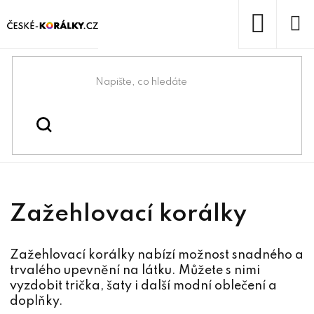
Přejít
na
obsah
NÁKUP
KOŠÍK
Domů
/
/
Zažehlovací korálky
Korálky
Zažehlovací korálky
Zažehlovací korálky nabízí možnost snadného a
trvalého upevnění na látku. Můžete s nimi
vyzdobit trička, šaty i další modní oblečení a
doplňky.