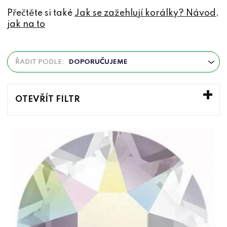
Přečtěte si také
Jak se zažehlují korálky? Návod,
jak na to
Ř
ŘADIT PODLE:
DOPORUČUJEME
a
z
e
OTEVŘÍT FILTR
n
V
í
ý
p
p
r
i
o
s
d
p
u
r
k
o