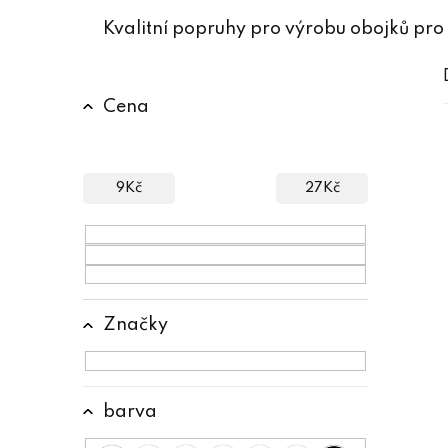
Kvalitní popruhy pro výrobu obojků pro
P
Cena
o
s
t
9
Kč
27
Kč
r
a
n
n
Značky
í
p
barva
a