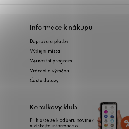
Z
á
Informace k nákupu
p
Doprava a platby
a
Výdejní místa
t
Věrnostní program
í
Vrácení a výměna
Časté dotazy
Korálkový klub
Přihlašte se k odběru novinek
a získejte informace o