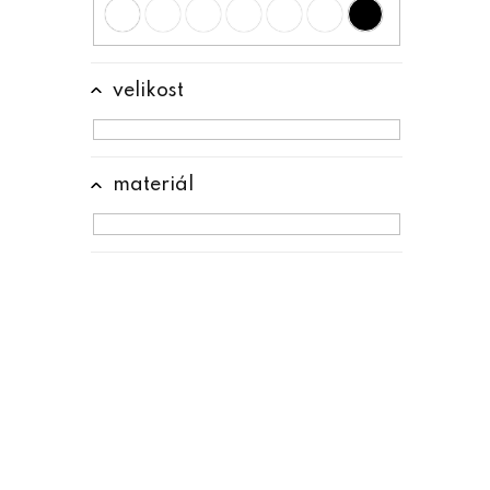
n
e
l
velikost
materiál