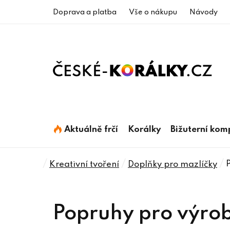
Přejít
Doprava a platba
Vše o nákupu
Návody
na
obsah
Aktuálně frčí
Korálky
Bižuterní ko
Domů
/
/
/
Kreativní tvoření
Doplňky pro mazlíčky
Popruhy pro výro