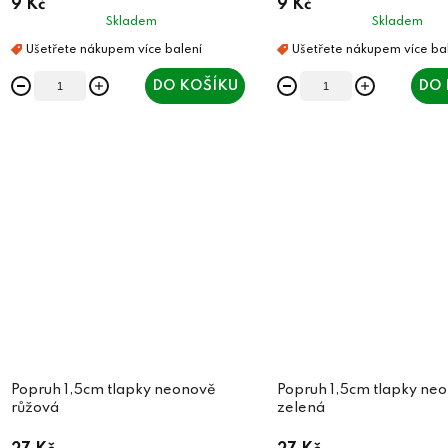
9 Kč
9 Kč
Skladem
Skladem
DO KOŠÍKU
DO 
Popruh 1,5cm tlapky neonově
Popruh 1,5cm tlapky ne
růžová
zelená