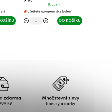
9 Kč
Skladem
KOŠÍKU
DO KOŠÍKU
a zdarma
Množstevní slevy
999 Kč
bonusy a dárky