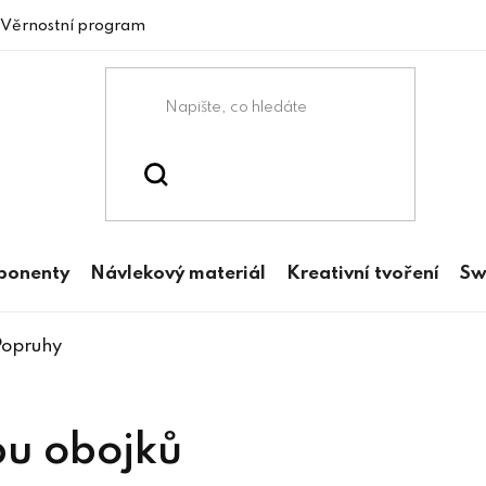
Věrnostní program
mponenty
Návlekový materiál
Kreativní tvoření
Sw
Popruhy
bu obojků