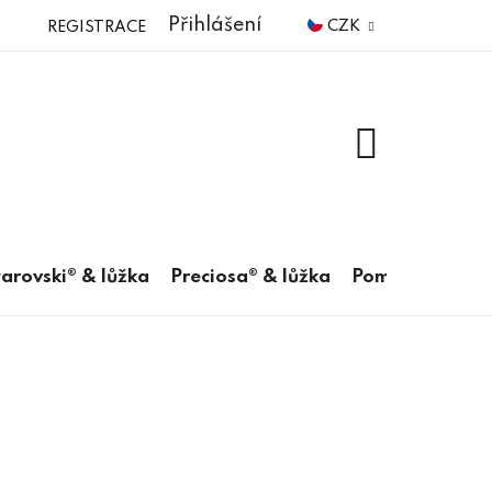
Přihlášení
CZK
REGISTRACE
NÁKUPNÍ
KOŠÍK
arovski® & lůžka
Preciosa® & lůžka
Pomůcky