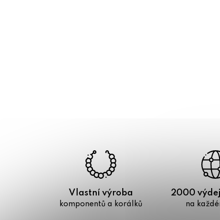
Vlastní výroba
2000 výdej
komponentů a korálků
na každé