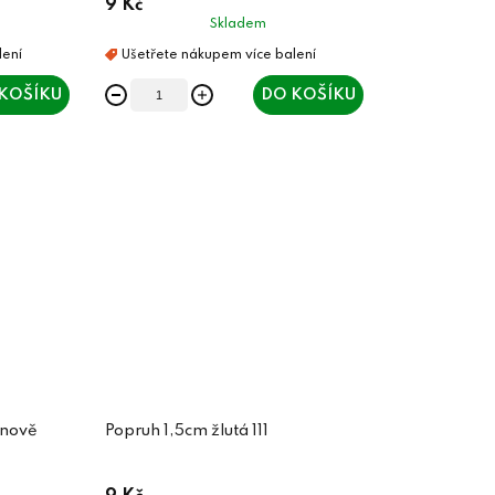
9 Kč
Skladem
KOŠÍKU
DO KOŠÍKU
onově
Popruh 1,5cm žlutá 111