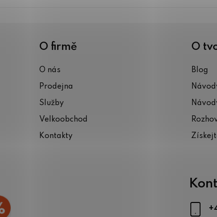
k
y
v
ý
O firmě
O tv
p
i
O nás
Blog
s
Prodejna
Návody
u
Služby
Návody
Velkoobchod
Rozho
Kontakty
Získej
Kont
+