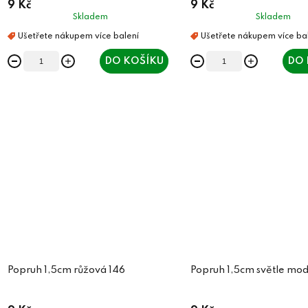
9 Kč
9 Kč
k
t
Skladem
Skladem
t
ů
ů
DO KOŠÍKU
DO 
Popruh 1,5cm růžová 146
Popruh 1,5cm světle mod