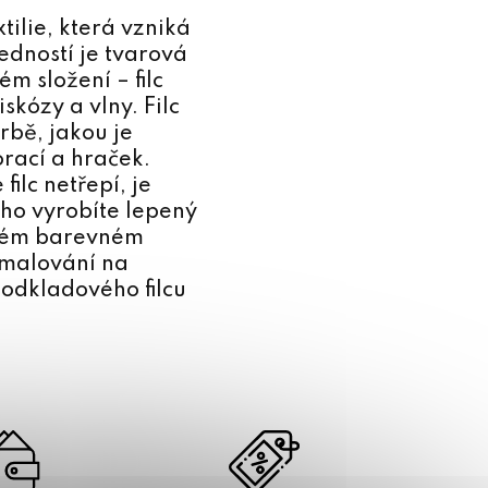
tilie, která vzniká
dností je tvarová
ém složení – filc
skózy a vlny. Filc
rbě, jakou je
orací a hraček.
filc netřepí, je
ěho vyrobíte lepený
ůzném barevném
 malování na
 podkladového filcu