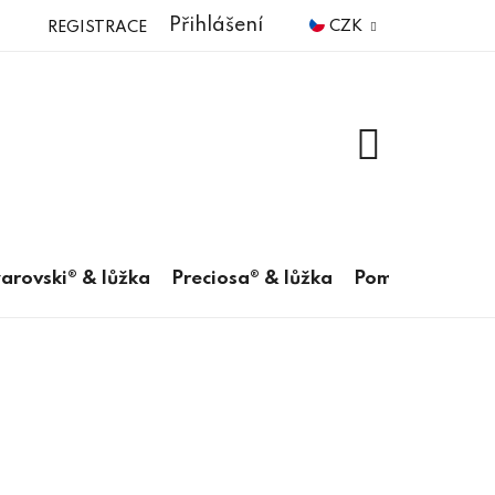
Přihlášení
CZK
REGISTRACE
NÁKUPNÍ
KOŠÍK
arovski® & lůžka
Preciosa® & lůžka
Pomůcky