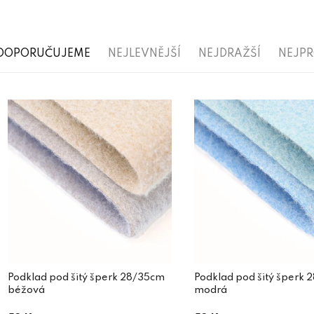
Ř
DOPORUČUJEME
NEJLEVNĚJŠÍ
NEJDRAŽŠÍ
NEJP
a
V
z
ý
e
p
n
i
í
s
p
p
r
r
o
o
d
d
Podklad pod šitý šperk 28/35cm
Podklad pod šitý šperk
u
béžová
modrá
u
k