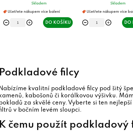
Skladem
Skladem
DO KOŠÍKU
DO 
O
v
l
á
Podkladové filcy
d
a
Nabízíme kvalitní podkladové filcy pod šitý špe
c
kamenů, kabošonů či korálkovou výšivku. Mám
í
pokladů za skvělé ceny. Vyberte si ten nejlep
p
filtrů v bočním levém sloupci.
r
K čemu použít podkladový f
v
k