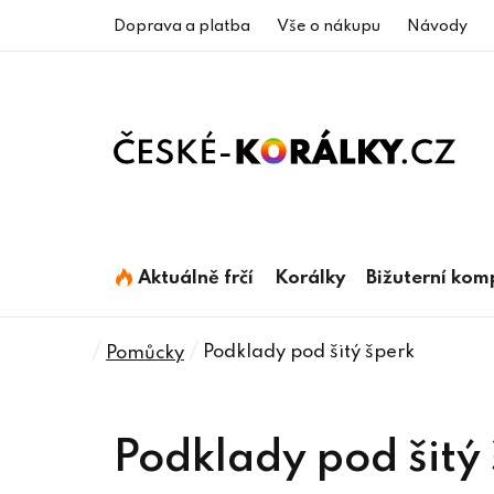
Přejít
Doprava a platba
Vše o nákupu
Návody
na
obsah
Aktuálně frčí
Korálky
Bižuterní ko
Domů
/
/
Podklady pod šitý šperk
Pomůcky
Podklady pod šitý