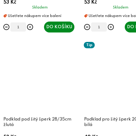
53 Kč
53 Kč
k
t
Skladem
Skladem
t
ů
ů
DO KOŠÍKU
DO 
Tip
Podklad pod šitý šperk 28/35cm
Podklad pro šitý šperk
žlutá
bílá