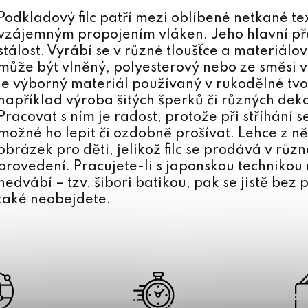
y
Podkladový filc patří mezi oblíbené netkané tex
v
vzájemným propojením vláken. Jeho hlavní pře
ý
stálost. Vyrábí se v různé tloušťce a materiálov
může být vlněný, polyesterový nebo ze směsi vi
p
je výborný materiál používaný v rukodělné tvo
i
například výroba šitých šperků či různých dek
s
Pracovat s ním je radost, protože při stříhání se 
u
možné ho lepit či ozdobně prošívat. Lehce z n
obrázek pro děti, jelikož filc se prodává v r
provedení. Pracujete-li s japonskou technikou
hedvábí – tzv. šibori batikou, pak se jistě bez
také neobejdete.