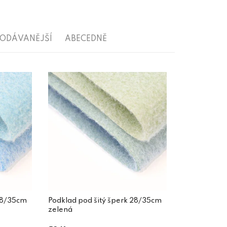
RODÁVANĚJŠÍ
ABECEDNĚ
 28/35cm
Podklad pod šitý šperk 28/35cm
zelená