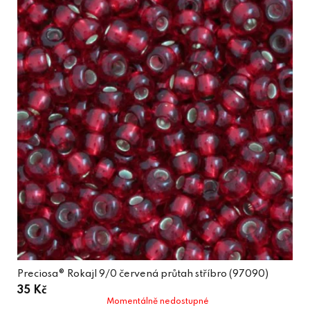
Preciosa® Rokajl 9/0 červená průtah stříbro (97090)
35 Kč
Momentálně nedostupné