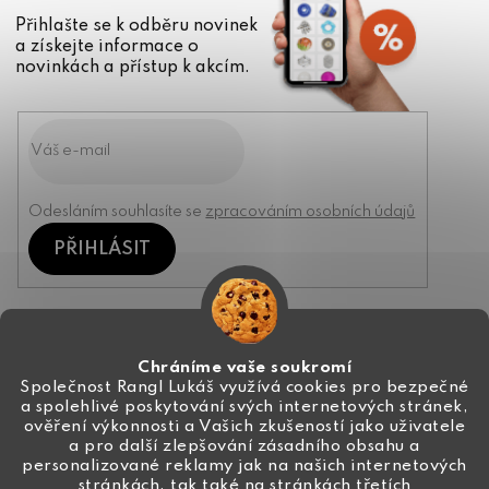
Přihlašte se k odběru novinek
a získejte informace o
novinkách a přístup k akcím.
Odesláním souhlasíte se
zpracováním osobních údajů
PŘIHLÁSIT
Kontakt
Chráníme vaše soukromí
Společnost Rangl Lukáš využívá cookies pro bezpečné
a spolehlivé poskytování svých internetových stránek,
+420 774 444 191
ověření výkonnosti a Vašich zkušeností jako uživatele
a pro další zlepšování zásadního obsahu a
info
@
ceske-koralky.cz
personalizované reklamy jak na našich internetových
stránkách, tak také na stránkách třetích