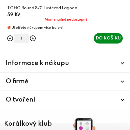
TOHO Round 8/0 Lustered Lagoon
59 Kč
Momentálně nedostupné
DO KOŠÍKU
Z
Informace k nákupu
á
p
a
O firmě
t
í
O tvoření
Korálkový klub