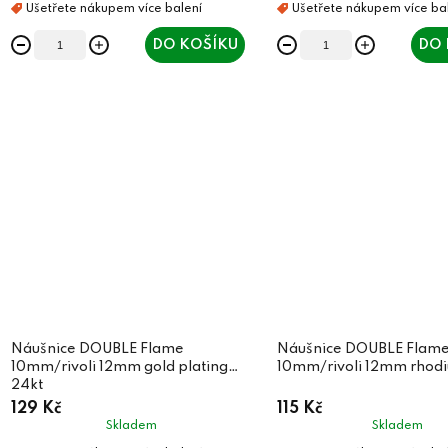
t
ů
ů
DO KOŠÍKU
DO 
Náušnice DOUBLE Flame
Náušnice DOUBLE Flam
10mm/rivoli 12mm gold plating
10mm/rivoli 12mm rhod
24kt
129 Kč
115 Kč
Skladem
Skladem