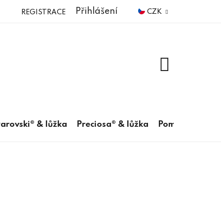
Přihlášení
CZK
REGISTRACE
NÁKUPNÍ
KOŠÍK
arovski® & lůžka
Preciosa® & lůžka
Pomůcky