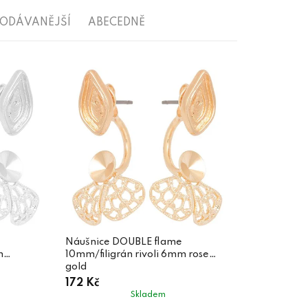
RODÁVANĚJŠÍ
ABECEDNĚ
Náušnice DOUBLE flame
m
10mm/filigrán rivoli 6mm rose
gold
172 Kč
Skladem