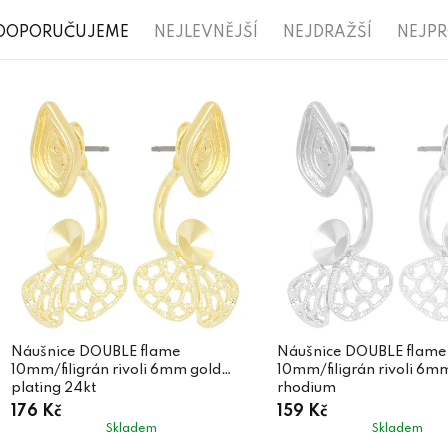
Ř
DOPORUČUJEME
NEJLEVNĚJŠÍ
NEJDRAŽŠÍ
NEJP
a
V
z
ý
e
p
n
i
í
s
p
p
r
r
o
o
d
d
Náušnice DOUBLE flame
Náušnice DOUBLE flame
u
10mm/filigrán rivoli 6mm gold
10mm/filigrán rivoli 6m
u
k
plating 24kt
rhodium
176 Kč
159 Kč
k
t
Skladem
Skladem