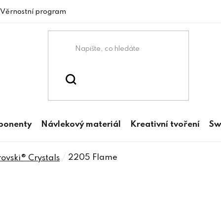
Věrnostní program
mponenty
Návlekový materiál
Kreativní tvoření
Sw
/
2205 Flame
vski® Crystals