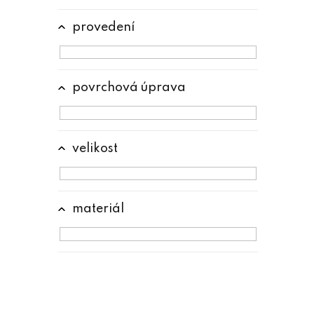
e
l
provedení
povrchová úprava
velikost
materiál