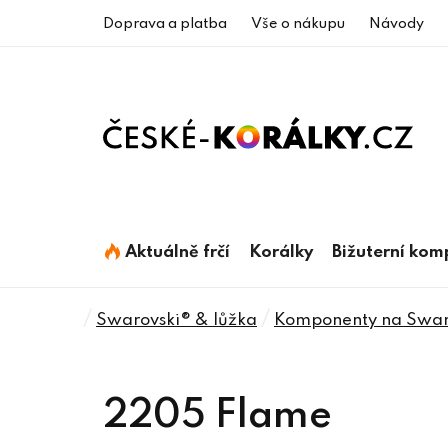
Přejít
Doprava a platba
Vše o nákupu
Návody
na
obsah
Aktuálně frčí
Korálky
Bižuterní ko
Domů
/
/
Swarovski® & lůžka
Komponenty na Swaro
2205 Flame