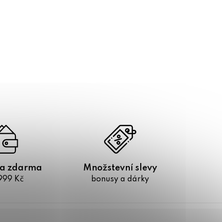
a zdarma
Množstevní slevy
999 Kč
bonusy a dárky