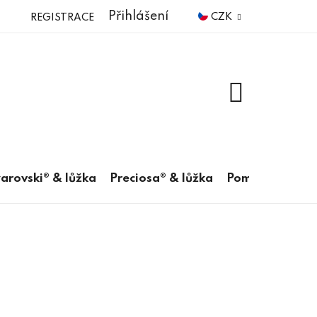
Přihlášení
CZK
REGISTRACE
NÁKUPNÍ
KOŠÍK
arovski® & lůžka
Preciosa® & lůžka
Pomůcky