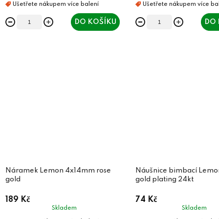
t
ů
ů
DO KOŠÍKU
DO 
Náramek Lemon 4x14mm rose
Náušnice bimbací Lem
gold
gold plating 24kt
189 Kč
74 Kč
Skladem
Skladem