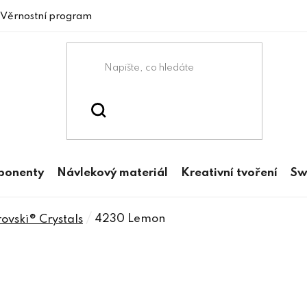
Věrnostní program
mponenty
Návlekový materiál
Kreativní tvoření
Sw
/
4230 Lemon
vski® Crystals