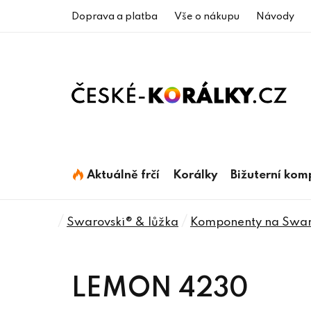
Přejít
Doprava a platba
Vše o nákupu
Návody
na
obsah
Aktuálně frčí
Korálky
Bižuterní ko
Domů
/
/
Swarovski® & lůžka
Komponenty na Swaro
LEMON 4230