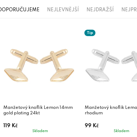
Ř
DOPORUČUJEME
NEJLEVNĚJŠÍ
NEJDRAŽŠÍ
NEJP
a
V
z
Tip
ý
e
p
n
i
í
s
p
p
r
r
o
o
d
d
Manžetový knoflík Lemon 14mm
Manžetový knoflík Lem
u
gold plating 24kt
rhodium
u
k
119 Kč
99 Kč
k
t
Skladem
Skladem