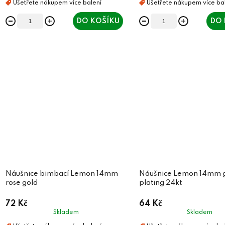
DO KOŠÍKU
DO 
Náušnice bimbací Lemon 14mm
Náušnice Lemon 14mm 
rose gold
plating 24kt
72 Kč
64 Kč
Skladem
Skladem