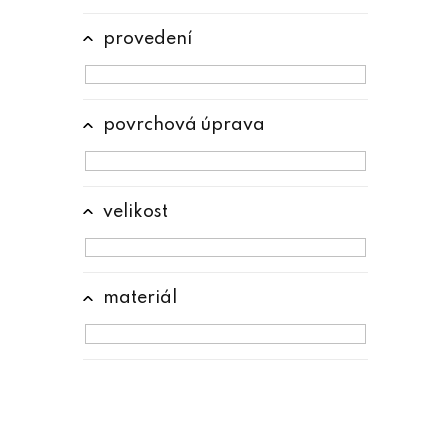
e
l
provedení
povrchová úprava
velikost
materiál