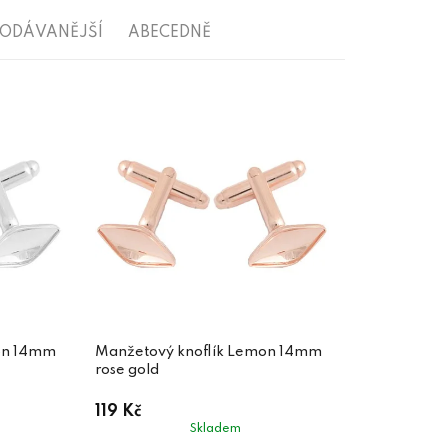
RODÁVANĚJŠÍ
ABECEDNĚ
on 14mm
Manžetový knoflík Lemon 14mm
rose gold
119 Kč
Skladem