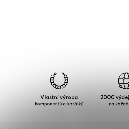
Vlastní výroba
2000 výdej
komponentů a korálků
na každé