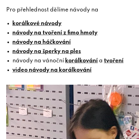
Pro přehlednost dělíme návody na
korálkové návody
návody na tvoření z fimo hmoty
návody na háčkování
návody na šperky na ples
návody na vánoční
korálkování
a
tvoření
video návody na korálkování