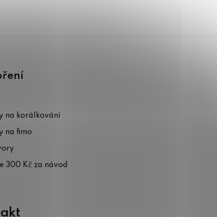
oření
 na korálkování
 na fimo
vory
te 300 Kč za návod
akt