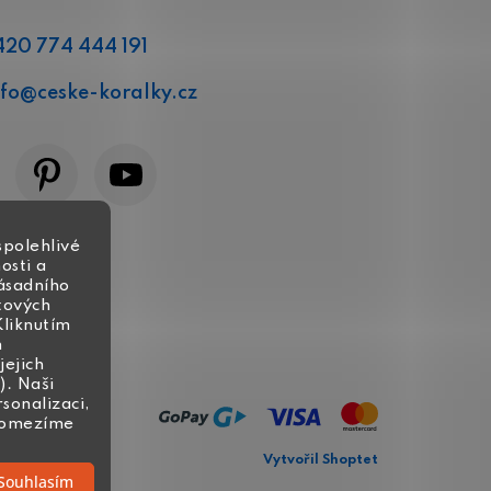
420 774 444 191
nfo
@
ceske-koralky.cz
spolehlivé
osti a
zásadního
tových
Kliknutím
h
jejich
). Naši
rsonalizaci,
, omezíme
Vytvořil Shoptet
Souhlasím