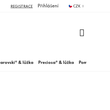
Přihlášení
CZK
REGISTRACE
NÁKUPNÍ
KOŠÍK
arovski® & lůžka
Preciosa® & lůžka
Pomůcky