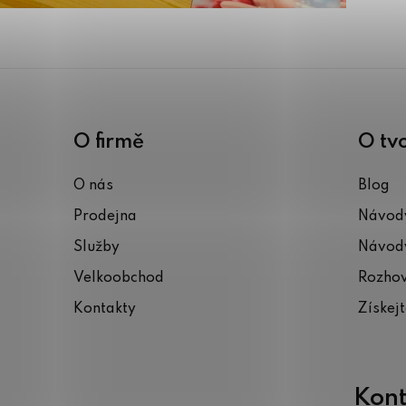
O firmě
O tv
O nás
Blog
Prodejna
Návody
Služby
Návody
Velkoobchod
Rozho
Kontakty
Získej
Kont