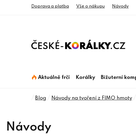
Přejít
Doprava a platba
Vše o nákupu
Návody
na
obsah
Aktuálně frčí
Korálky
Bižuterní ko
Domů
/
/
/
Blog
Návody na tvoření z FIMO hmoty
Návody