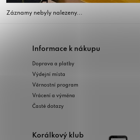
Záznamy nebyly nalezeny...
Z
á
Informace k nákupu
p
Doprava a platby
a
Výdejní místa
t
Věrnostní program
í
Vrácení a výměna
Časté dotazy
Korálkový klub