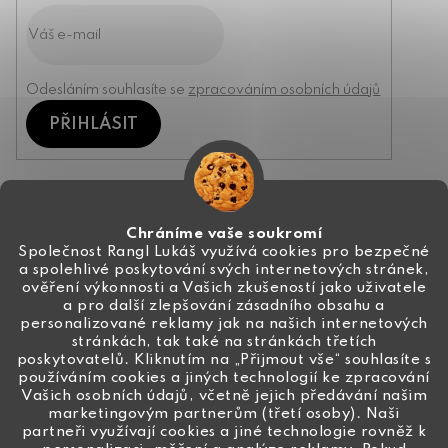
Odesláním souhlasíte se
zpracováním osobních údajů
PŘIHLÁSIT
Kontakt
Chráníme vaše soukromí
Společnost Rangl Lukáš využívá cookies pro bezpečné
a spolehlivé poskytování svých internetových stránek,
+420 774 444 191
ověření výkonnosti a Vašich zkušeností jako uživatele
a pro další zlepšování zásadního obsahu a
info
@
ceske-koralky.cz
personalizované reklamy jak na našich internetových
stránkách, tak také na stránkách třetích
poskytovatelů. Kliknutím na „Přijmout vše“ souhlasíte s
používáním cookies a jiných technologií ke zpracování
Vašich osobních údajů, včetně jejich předávání našim
marketingovým partnerům (třetí osoby). Naši
partneři využívají cookies a jiné technologie rovněž k