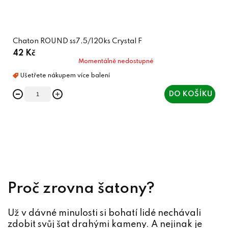
Chaton ROUND ss7,5/120ks Crystal F
42 Kč
Momentálně nedostupné
DO KOŠÍKU
O
v
l
á
Proč zrovna šatony?
d
a
Už v dávné minulosti si bohatí lidé nechávali
c
zdobit svůj šat drahými kameny. A nejinak je