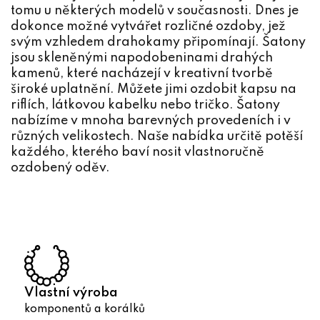
í
tomu u některých modelů v současnosti. Dnes je
p
dokonce možné vytvářet rozličné ozdoby, jež
r
svým vzhledem drahokamy připomínají. Šatony
v
jsou skleněnými napodobeninami drahých
k
kamenů, které nacházejí v kreativní tvorbě
y
široké uplatnění. Můžete jimi ozdobit kapsu na
v
riflích, látkovou kabelku nebo tričko. Šatony
ý
nabízíme v mnoha barevných provedeních i v
p
různých velikostech. Naše nabídka určitě potěší
i
každého, kterého baví nosit vlastnoručně
s
ozdobený oděv.
u
Vlastní výroba
komponentů a korálků