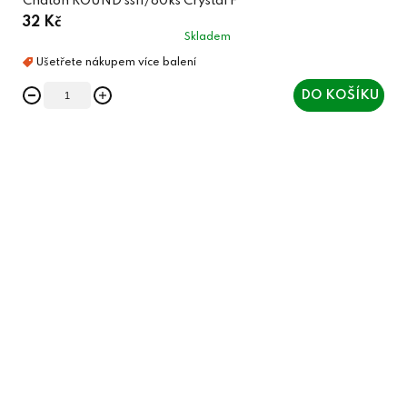
Chaton ROUND ss11/80ks Crystal F
32 Kč
Skladem
DO KOŠÍKU