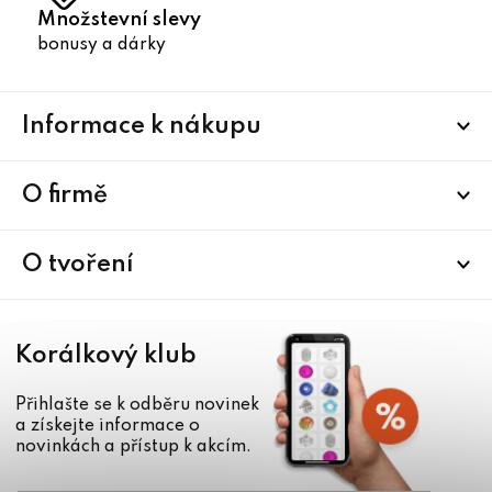
Množstevní slevy
bonusy a dárky
Z
Informace k nákupu
á
p
a
O firmě
t
í
O tvoření
Korálkový klub
Přihlašte se k odběru novinek
a získejte informace o
novinkách a přístup k akcím.