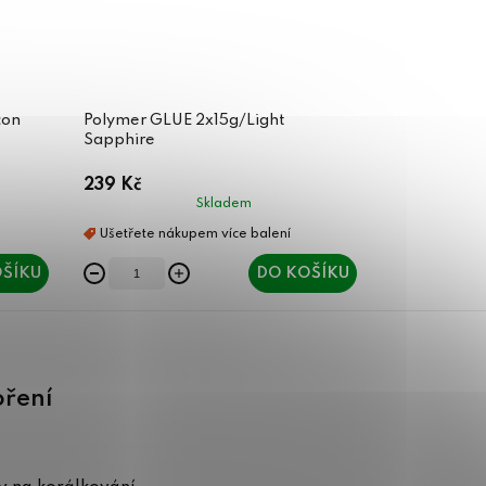
con
Polymer GLUE 2x15g/Light
Sapphire
239 Kč
Skladem
ŠÍKU
DO KOŠÍKU
oření