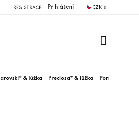
Přihlášení
CZK
REGISTRACE
NÁKUPNÍ
KOŠÍK
arovski® & lůžka
Preciosa® & lůžka
Pomůcky