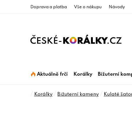
Přejít
Doprava a platba
Vše o nákupu
Návody
na
obsah
Aktuálně frčí
Korálky
Bižuterní ko
Domů
/
/
/
Korálky
Bižuterní kameny
Kulaté šato