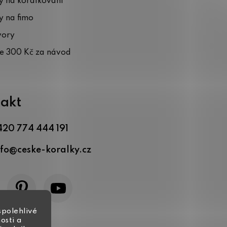
 na korálkování
 na fimo
vory
te 300 Kč za návod
akt
420 774 444 191
nfo
@
ceske-koralky.cz
spolehlivé
osti a