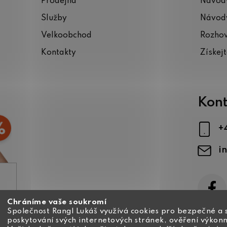
Prodejna
Návody
Služby
Návody
Velkoobchod
Rozho
Kontakty
Získej
Kont
+
i
Chráníme vaše soukromí
ajů
Společnost Rangl Lukáš využívá cookies pro bezpečné a 
poskytování svých internetových stránek, ověření výkonn