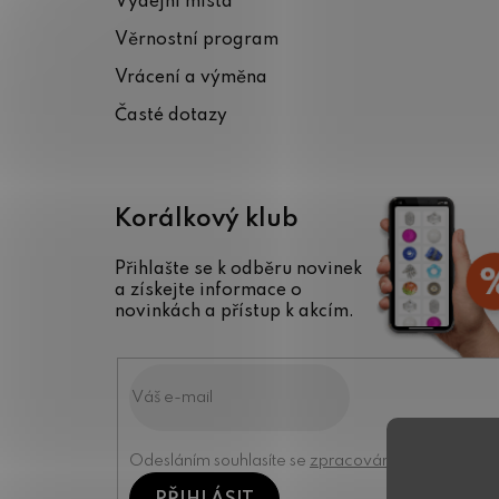
Výdejní místa
t
Věrnostní program
í
Vrácení a výměna
Časté dotazy
Korálkový klub
Přihlašte se k odběru novinek
a získejte informace o
novinkách a přístup k akcím.
Odesláním souhlasíte se
zpracováním osobních úd