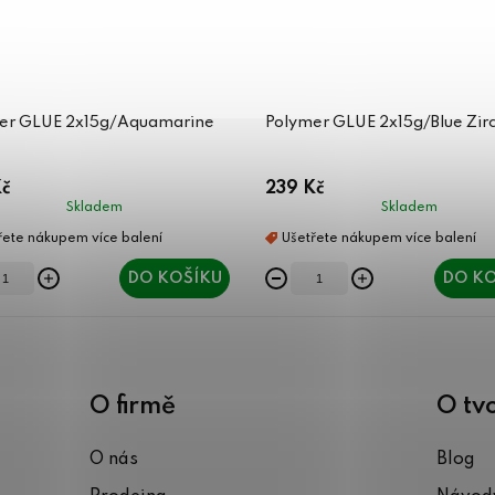
er GLUE 2x15g/Aquamarine
Polymer GLUE 2x15g/Blue Zir
č
239 Kč
Skladem
Skladem
DO KOŠÍKU
DO KO
O firmě
O tv
O nás
Blog