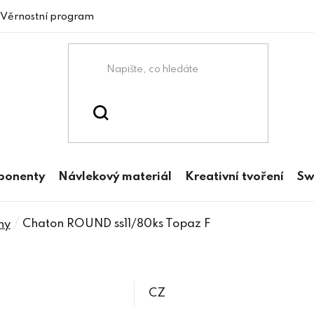
Věrnostní program
mponenty
Návlekový materiál
Kreativní tvoření
Sw
/
Chaton ROUND ss11/80ks Topaz F
ny
CZ