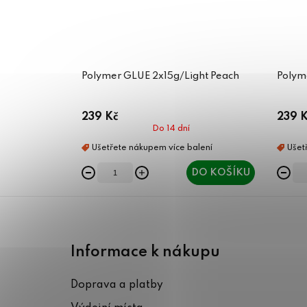
Polymer GLUE 2x15g/Light Peach
Polym
239 Kč
239 K
Do 14 dní
DO KOŠÍKU
Z
á
Informace k nákupu
p
Doprava a platby
a