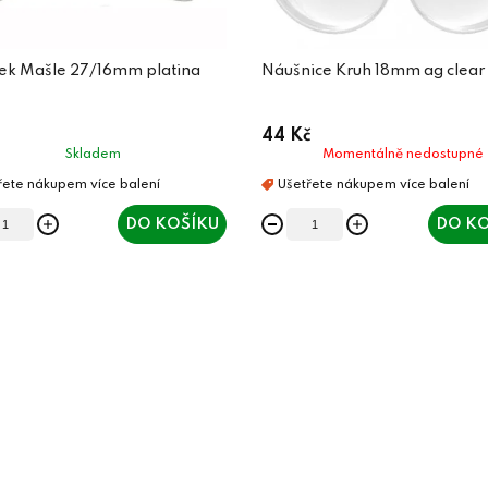
sek Mašle 27/16mm platina
Náušnice Kruh 18mm ag clear
44 Kč
Skladem
Momentálně nedostupné
DO KOŠÍKU
DO KO