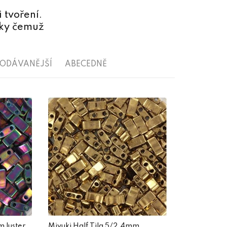
 tvoření.
íky čemuž
RODÁVANĚJŠÍ
ABECEDNĚ
m luster
Miyuki Half Tila 5/2,4mm