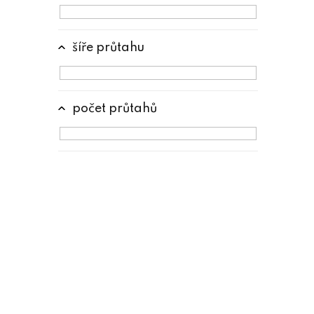
šíře průtahu
počet průtahů