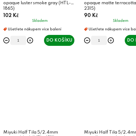
opaque luster smoke gray (HTL-
opaque matte terracotta
1865)
2315)
102 Kč
90 Kč
Skladem
Skladem
DO KOŠÍKU
DO 
Miyuki Half Tila 5/2,4mm
Miyuki Half Tila 5/2,4