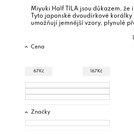
Miyuki Half TILA jsou důkazem, že 
Tyto japonské dvoudírkové korálky
umožňují jemnější vzory, plynulé p
P
Cena
o
s
t
67
Kč
167
Kč
r
a
n
n
Značky
í
p