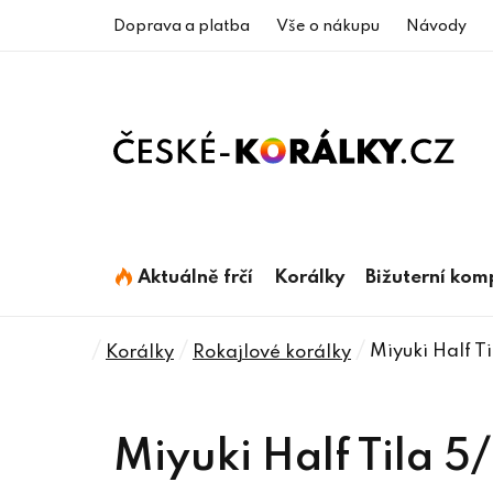
Přejít
Doprava a platba
Vše o nákupu
Návody
na
obsah
Aktuálně frčí
Korálky
Bižuterní ko
Domů
/
/
/
Miyuki Half 
Korálky
Rokajlové korálky
Miyuki Half Tila 