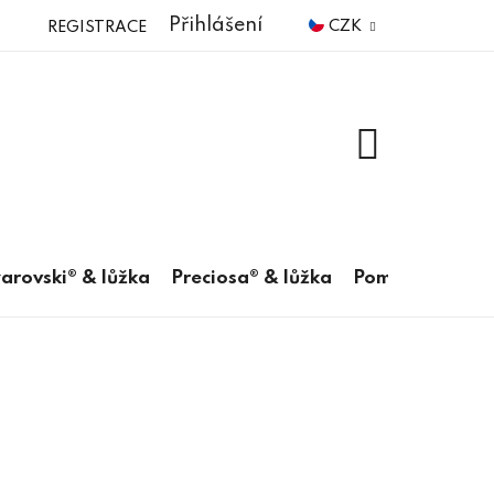
Přihlášení
CZK
REGISTRACE
NÁKUPNÍ
KOŠÍK
arovski® & lůžka
Preciosa® & lůžka
Pomůcky