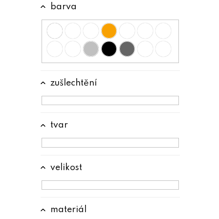
barva
a
n
e
l
zušlechtění
tvar
velikost
materiál