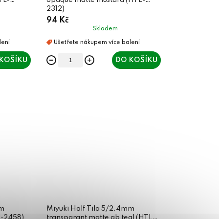
TL-
opaque matte mustard (HTL-
2312)
94 Kč
Skladem
KOŠÍKU
DO KOŠÍKU
mm
Miyuki Half Tila 5/2,4mm
L-2458)
transparant matte ab teal (HTL-