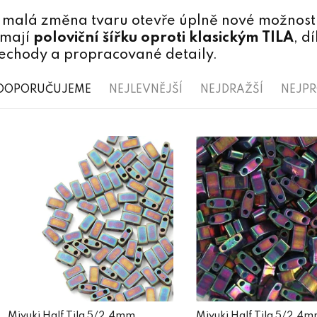
i malá změna tvaru otevře úplně nové možnosti
 mají
poloviční šířku oproti klasickým TILA
, d
řechody a propracované detaily.
Ř
DOPORUČUJEME
NEJLEVNĚJŠÍ
NEJDRAŽŠÍ
NEJP
a
V
z
ý
e
p
n
i
í
s
p
p
r
r
o
o
d
Miyuki Half Tila 5/2,4mm
Miyuki Half Tila 5/2,4m