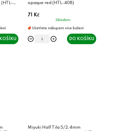
 (HTL-
opaque red (HTL-408)
71 Kč
Skladem
KOŠÍKU
DO KOŠÍKU
mm
Miyuki Half Tila 5/2,4mm