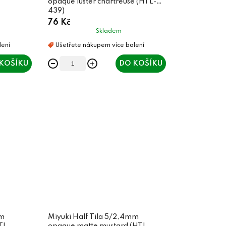
opaque luster chartreuse (HTL-
439)
76 Kč
Skladem
KOŠÍKU
DO KOŠÍKU
mm
Miyuki Half Tila 5/2,4mm