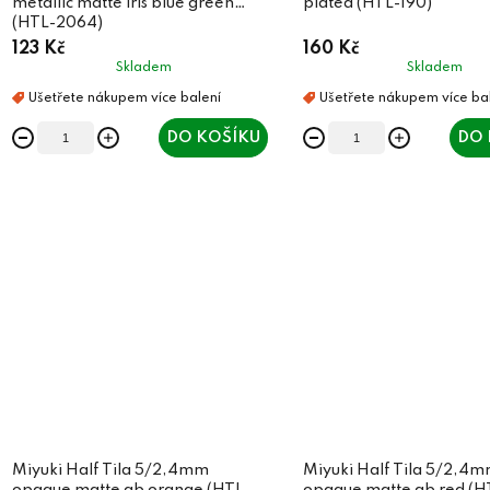
metallic matte iris blue green
plated (HTL-190)
(HTL-2064)
123 Kč
160 Kč
Skladem
Skladem
DO KOŠÍKU
DO 
Miyuki Half Tila 5/2,4mm
Miyuki Half Tila 5/2,4