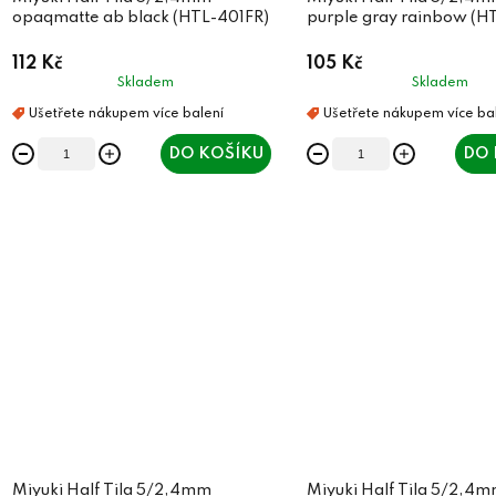
d
u
opaqmatte ab black (HTL-401FR)
purple gray rainbow (H
u
k
112 Kč
105 Kč
k
t
Skladem
Skladem
t
ů
ů
DO KOŠÍKU
DO 
Miyuki Half Tila 5/2,4mm
Miyuki Half Tila 5/2,4