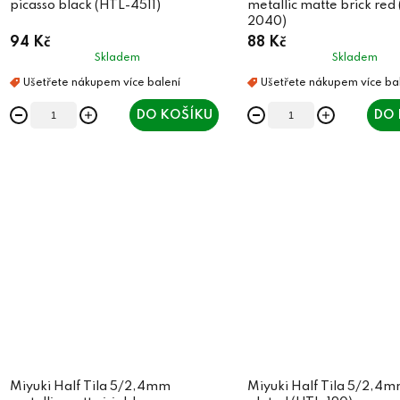
picasso black (HTL-4511)
metallic matte brick red
2040)
94 Kč
88 Kč
Skladem
Skladem
DO KOŠÍKU
DO 
Miyuki Half Tila 5/2,4mm
Miyuki Half Tila 5/2,4m