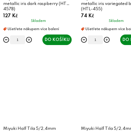
metallic iris dark raspberry (HTL-
metallic iris variegated 
457B)
(HTL-455)
127 Kč
74 Kč
Skladem
Skladem
DO KOŠÍKU
DO 
Miyuki Half Tila 5/2,4mm
Miyuki Half Tila 5/2,4