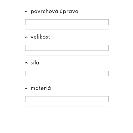
e
l
povrchová úprava
velikost
síla
materiál