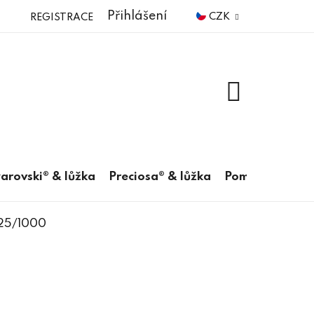
Přihlášení
CZK
REGISTRACE
NÁKUPNÍ
KOŠÍK
arovski® & lůžka
Preciosa® & lůžka
Pomůcky
925/1000