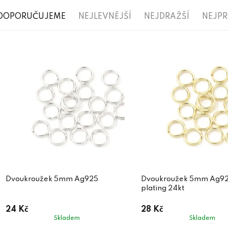
Ř
DOPORUČUJEME
NEJLEVNĚJŠÍ
NEJDRAŽŠÍ
NEJP
a
V
z
ý
e
p
n
i
í
s
p
p
r
r
o
o
d
d
Dvoukroužek 5mm Ag925
Dvoukroužek 5mm Ag92
u
plating 24kt
u
k
24 Kč
28 Kč
k
t
Skladem
Skladem