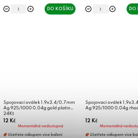
DO KOŠÍKU
DO 
Spojovací oválek 1,9x3,4/0,7mm
Spojovací oválek 1,9x3
Ag 925/1000 0,04g gold plating
Ag 925/1000 0,04g rho
24Kt
12 Kč
12 Kč
Momentálně nedostupné
Momentálně nedost