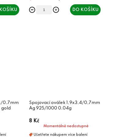
KOŠÍKU
DO KOŠÍKU
,4/0,7mm
Spojovací oválek 1,9x3,4/0,7mm
 gold
Ag 925/1000 0,04g
8 Kč
Momentálně nedostupné