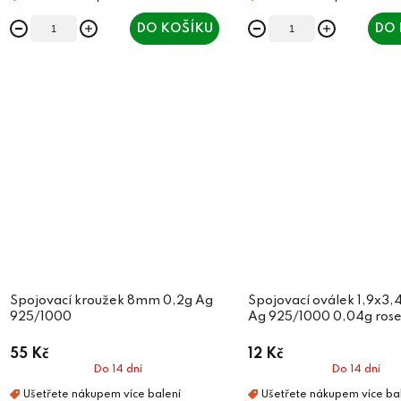
DO KOŠÍKU
DO 
Spojovací kroužek 8mm 0,2g Ag
Spojovací oválek 1,9x3
925/1000
Ag 925/1000 0,04g rose
55 Kč
12 Kč
Do 14 dní
Do 14 dní