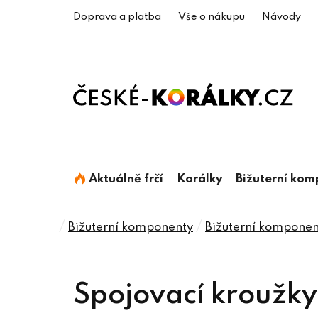
Přejít
Doprava a platba
Vše o nákupu
Návody
na
obsah
Aktuálně frčí
Korálky
Bižuterní ko
Domů
/
/
Bižuterní komponenty
Bižuterní komponen
Spojovací kroužky