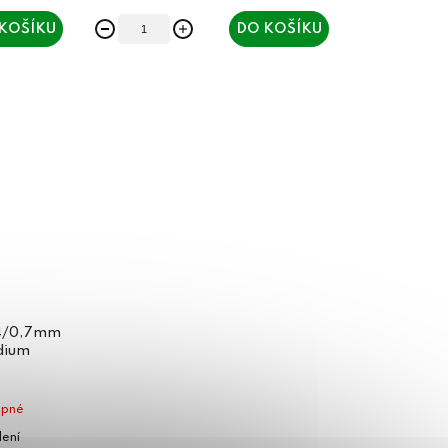
KOŠÍKU
DO KOŠÍKU
,4/0,7mm
dium
upné