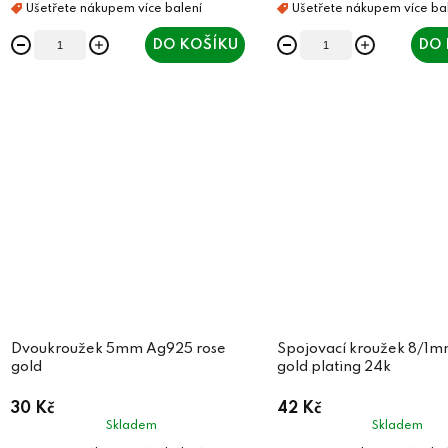
t
ů
ů
DO KOŠÍKU
DO 
Dvoukroužek 5mm Ag925 rose
Spojovací kroužek 8/1
gold
gold plating 24k
30 Kč
42 Kč
Skladem
Skladem