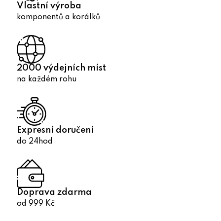
r
Vlastní výroba
v
komponentů a korálků
k
y
v
ý
2000 výdejních míst
p
na každém rohu
i
s
u
Expresní doručení
do 24hod
Doprava zdarma
od 999 Kč