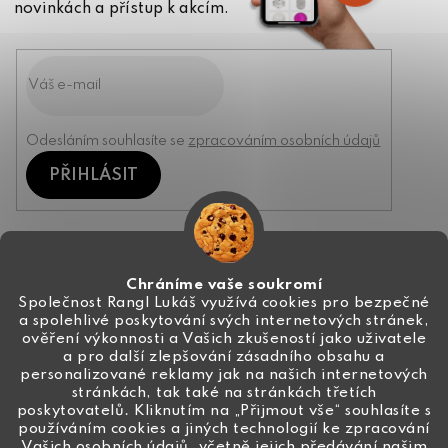
novinkách a přístup k akcím.
Odesláním souhlasíte se
zpracováním osobních údajů
PŘIHLÁSIT
Kontakt
Chráníme vaše soukromí
Společnost Rangl Lukáš využívá cookies pro bezpečné
a spolehlivé poskytování svých internetových stránek,
+420 774 444 191
ověření výkonnosti a Vašich zkušeností jako uživatele
a pro další zlepšování zásadního obsahu a
info
@
ceske-koralky.cz
personalizované reklamy jak na našich internetových
stránkách, tak také na stránkách třetích
poskytovatelů. Kliknutím na „Přijmout vše“ souhlasíte s
používáním cookies a jiných technologií ke zpracování
Vašich osobních údajů, včetně jejich předávání našim