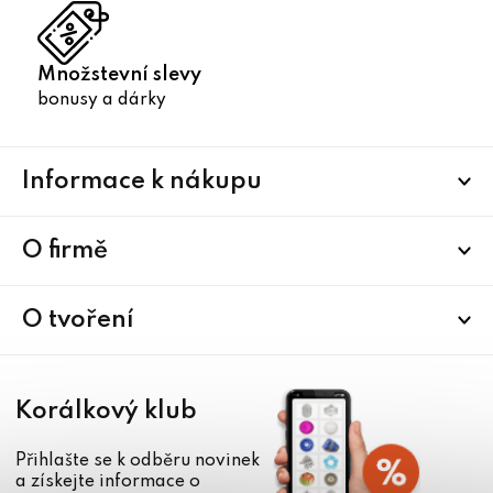
Množstevní slevy
bonusy a dárky
Z
Informace k nákupu
á
p
a
O firmě
t
í
O tvoření
Korálkový klub
Přihlašte se k odběru novinek
a získejte informace o