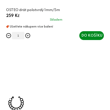
OSTEO drát polotvrdý 1mm/5m
259 Kč
Skladem
DO KOŠÍKU
O
v
l
á
d
a
c
í
p