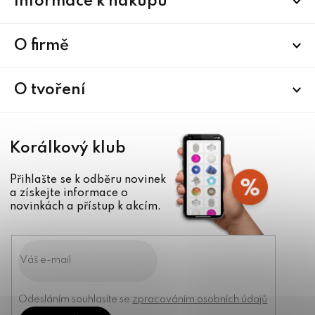
Informace k nákupu
á
p
a
O firmě
t
í
O tvoření
Korálkový klub
Přihlašte se k odběru novinek
a získejte informace o
novinkách a přístup k akcím.
Odesláním souhlasíte se
zpracováním osobních údajů