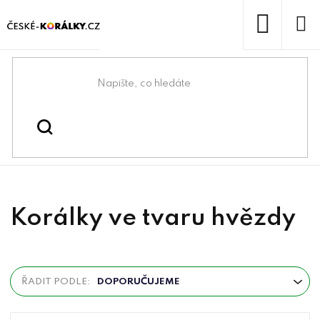
Přejít
na
obsah
NÁKUP
KOŠÍK
Domů
/
/
/
Hvězdy
Korálky
Mačkané korálky
Korálky ve tvaru hvězdy
Ř
ŘADIT PODLE:
DOPORUČUJEME
a
z