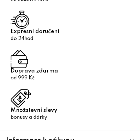
i
s
u
Expresní doručení
do 24hod
Doprava zdarma
od 999 Kč
Množstevní slevy
bonusy a dárky
Z