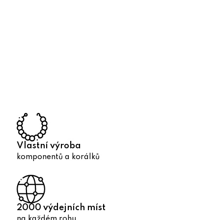
O
v
l
á
d
a
c
í
p
r
Vlastní výroba
v
komponentů a korálků
k
y
v
ý
2000 výdejních míst
p
na každém rohu