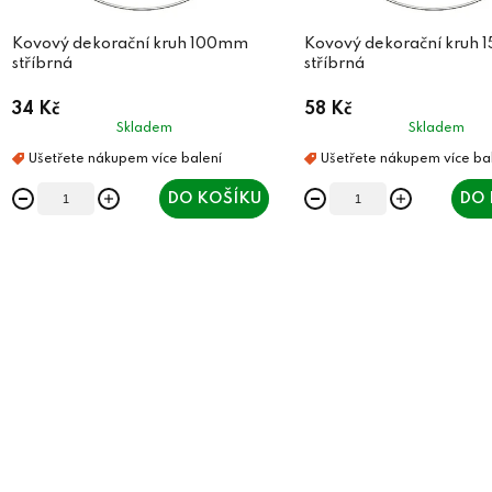
o
d
d
Kovový dekorační kruh 100mm
Kovový dekorační kruh
u
stříbrná
stříbrná
u
k
34 Kč
58 Kč
k
t
Skladem
Skladem
t
ů
ů
DO KOŠÍKU
DO 