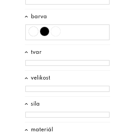
í
p
barva
a
n
e
l
tvar
velikost
síla
materiál