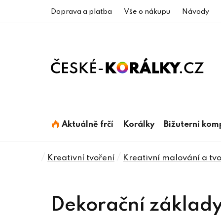
Přejít
Doprava a platba
Vše o nákupu
Návody
na
obsah
Aktuálně frčí
Korálky
Bižuterní ko
Domů
/
/
Kreativní tvoření
Kreativní malování a tvo
Dekorační základy