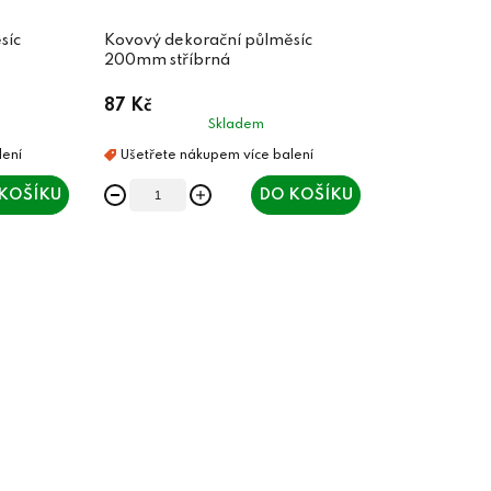
síc
Kovový dekorační půlměsíc
200mm stříbrná
87 Kč
Skladem
KOŠÍKU
DO KOŠÍKU