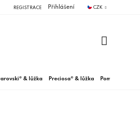
Přihlášení
CZK
REGISTRACE
NÁKUPNÍ
KOŠÍK
arovski® & lůžka
Preciosa® & lůžka
Pomůcky