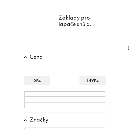
Základy pro
lapače snů a
věnců
P
Cena
o
s
t
6
Kč
149
Kč
r
a
n
n
Značky