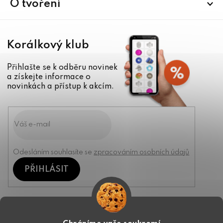
í
O tvoření
Korálkový klub
Přihlašte se k odběru novinek
a získejte informace o
novinkách a přístup k akcím.
Odesláním souhlasíte se
zpracováním osobních údajů
PŘIHLÁSIT