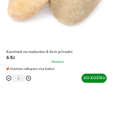
Kamínek na malování 4-6cm přírodní
6 Kč
Skladem
DO KOŠÍKU
O
v