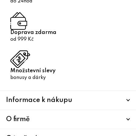
do 24hod
Doprava zdarma
od 999 Kč
Množstevní slevy
bonusy a dárky
Z
Informace k nákupu
á
p
a
O firmě
t