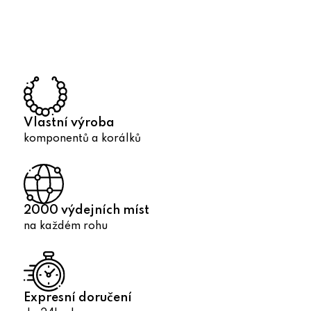
l
á
d
a
c
í
p
r
Vlastní výroba
v
komponentů a korálků
k
y
v
ý
2000 výdejních míst
p
na každém rohu
i
s
u
Expresní doručení