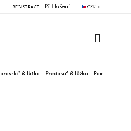
Přihlášení
CZK
REGISTRACE
NÁKUPNÍ
KOŠÍK
arovski® & lůžka
Preciosa® & lůžka
Pomůcky