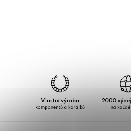
Vlastní výroba
2000 výdej
komponentů a korálků
na každé