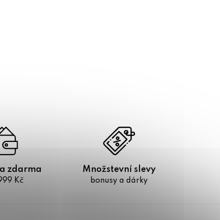
a zdarma
Množstevní slevy
999 Kč
bonusy a dárky