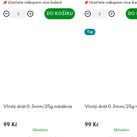
t
ů
ů
DO KOŠÍKU
DO 
Tip
Vlnitý drát 0,3mm/25g měděná
Vlnitý drát 0,3mm/25g
99 Kč
99 Kč
Skladem
Skladem