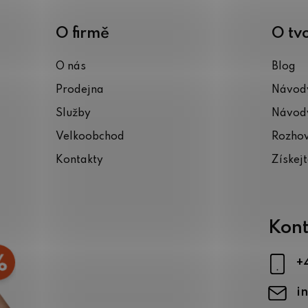
v
ý
O firmě
O tv
p
i
O nás
Blog
s
Prodejna
Návody
u
Služby
Návody
Velkoobchod
Rozho
Kontakty
Získej
Kont
+
i