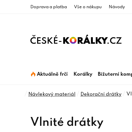
Přejít
Doprava a platba
Vše o nákupu
Návody
na
obsah
Aktuálně frčí
Korálky
Bižuterní ko
Domů
/
/
/
Vl
Návlekový materiál
Dekorační drátky
Vlnité drátky