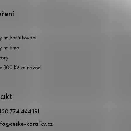
oření
 na korálkování
 na fimo
vory
te 300 Kč za návod
akt
420 774 444 191
nfo
@
ceske-koralky.cz