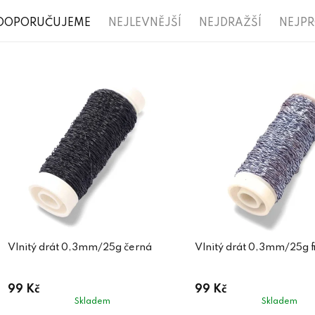
Ř
DOPORUČUJEME
NEJLEVNĚJŠÍ
NEJDRAŽŠÍ
NEJP
a
V
z
ý
e
p
n
i
í
s
p
p
r
r
o
o
d
d
Vlnitý drát 0,3mm/25g černá
Vlnitý drát 0,3mm/25g f
u
u
k
99 Kč
99 Kč
k
t
Skladem
Skladem