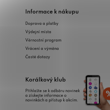
Z
á
Informace k nákupu
p
Doprava a platby
a
Výdejní místa
t
Věrnostní program
í
Vrácení a výměna
Časté dotazy
Korálkový klub
Přihlašte se k odběru novinek
a získejte informace o
novinkách a přístup k akcím.