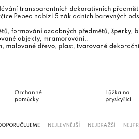
lévání transparentních dekorativních předmět
yčice Pebeo nabízí 5 základních barevných ods
ětů, formování ozdobných předmětů, šperky, bi
ované objekty, mramorování...
kon, malované dřevo, plast, tvarované dekorač
Orchanné
Lůžka na
pomůcky
pryskyřici
Ř
DOPORUČUJEME
NEJLEVNĚJŠÍ
NEJDRAŽŠÍ
NEJP
a