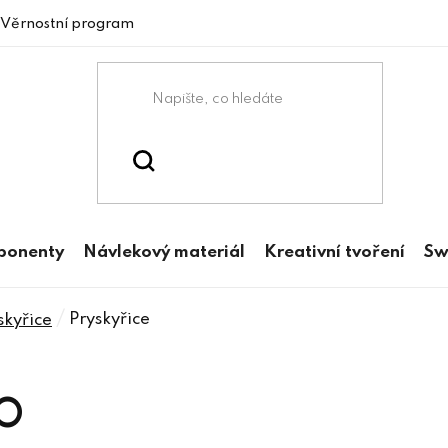
Věrnostní program
mponenty
Návlekový materiál
Kreativní tvoření
Sw
/
Pryskyřice
skyřice
EO