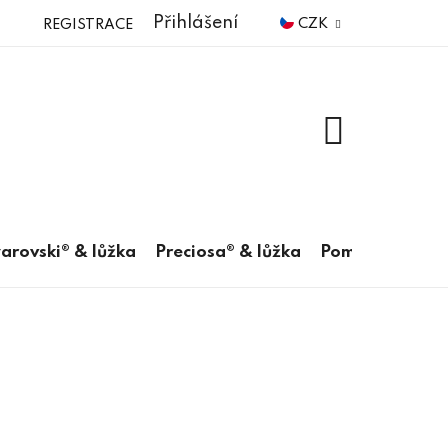
Přihlášení
CZK
REGISTRACE
NÁKUPNÍ
KOŠÍK
arovski® & lůžka
Preciosa® & lůžka
Pomůcky