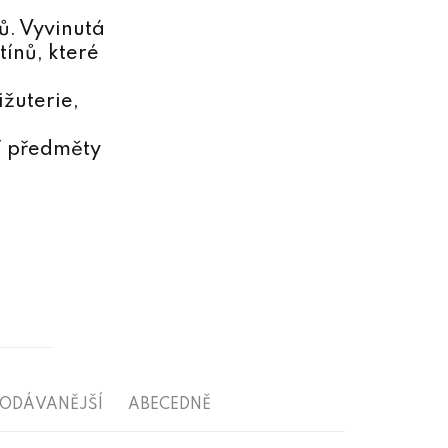
ů. Vyvinutá
tínů, které
žuterie,
ní předměty
RODÁVANĚJŠÍ
ABECEDNĚ