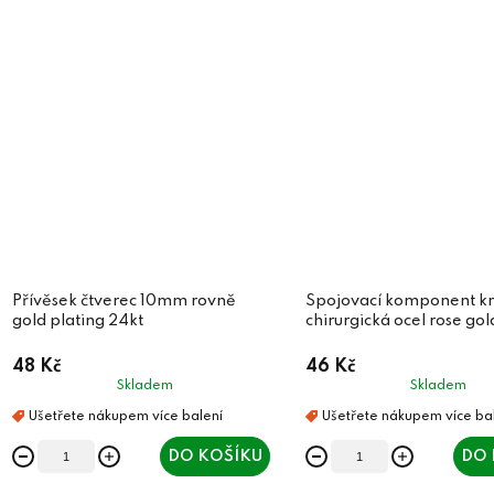
Přívěsek čtverec 10mm rovně
Spojovací komponent k
gold plating 24kt
chirurgická ocel rose gol
48 Kč
46 Kč
Skladem
Skladem
DO KOŠÍKU
DO 