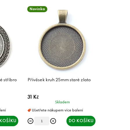
Novinka
é stříbro
Přívěsek kruh 25mm staré zlato
31 Kč
Skladem
KOŠÍKU
DO KOŠÍKU