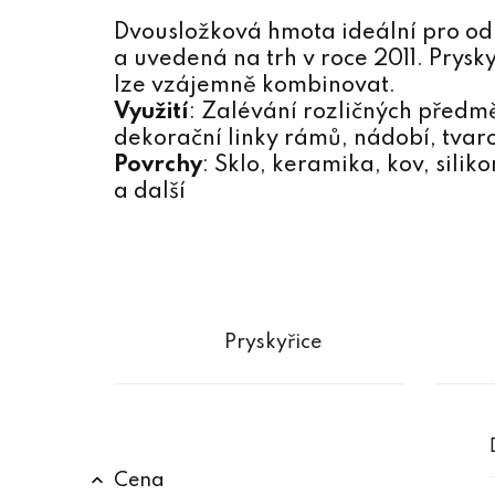
Dvousložková hmota ideální pro od
a uvedená na trh v roce 2011. Prysk
lze vzájemně kombinovat.
Využití
: Zalévání rozličných předm
dekorační linky rámů, nádobí, tvar
Povrchy
: Sklo, keramika, kov, sili
a další
Pryskyřice
P
Cena