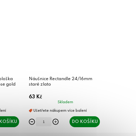
ploška
Náušnice Rectandle 24/16mm
ose gold
staré zlato
63 Kč
Skladem
KOŠÍKU
DO KOŠÍKU