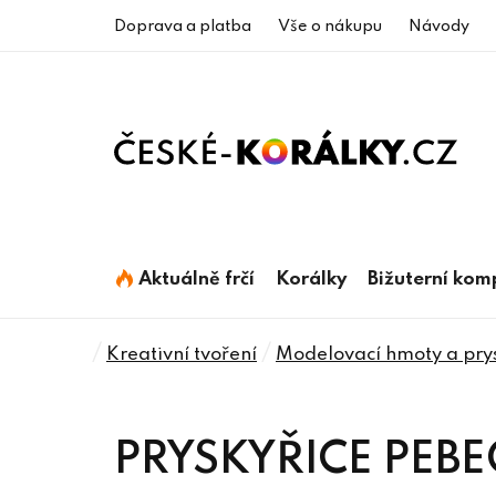
Přejít
Doprava a platba
Vše o nákupu
Návody
na
obsah
Aktuálně frčí
Korálky
Bižuterní ko
Domů
/
/
Kreativní tvoření
Modelovací hmoty a pry
PRYSKYŘICE PEB