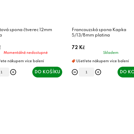
tová spona čtverec 12mm
Francouzská spona Kapka
a
5/13/8mm platina
č
72 Kč
Momentálně nedostupné
Skladem
DO KOŠÍKU
DO KO