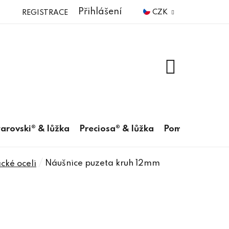
Přihlášení
CZK
REGISTRACE
NÁKUPNÍ
KOŠÍK
arovski® & lůžka
Preciosa® & lůžka
Pomůcky
/
Náušnice puzeta kruh 12mm
cké oceli