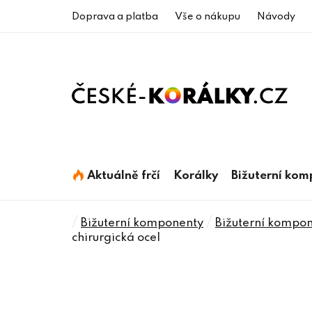
Přejít
Doprava a platba
Vše o nákupu
Návody
na
obsah
Aktuálně frčí
Korálky
Bižuterní ko
Domů
/
/
Bižuterní komponenty
Bižuterní kompone
chirurgická ocel