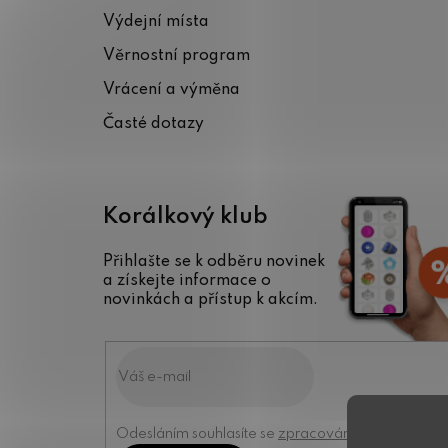
a
Výdejní místa
t
Věrnostní program
í
Vrácení a výměna
Časté dotazy
Korálkový klub
Přihlašte se k odběru novinek
a získejte informace o
novinkách a přístup k akcím.
Odesláním souhlasíte se
zpracováním osobních úd