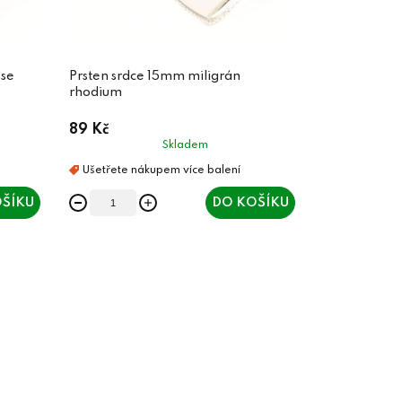
ose
Prsten srdce 15mm miligrán
rhodium
89 Kč
Skladem
ŠÍKU
DO KOŠÍKU