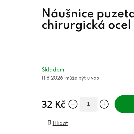
Náušnice puzet
chirurgická ocel
Skladem
11.8.2026
32 Kč
Měrná cena:
Hlídat