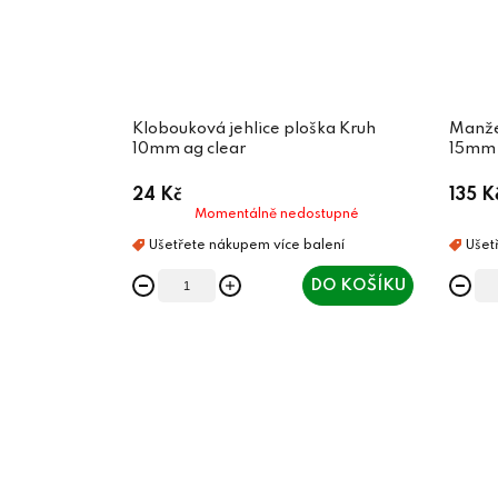
Klobouková jehlice ploška Kruh
Manže
10mm ag clear
15mm 
24 Kč
135 K
Momentálně nedostupné
DO KOŠÍKU