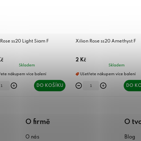
 Rose ss20 Light Siam F
Xilion Rose ss20 Amethyst F
Kč
2 Kč
Skladem
Skladem
DO KOŠÍKU
DO KO
O firmě
O tv
O nás
Blog