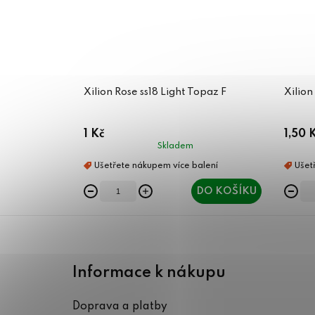
Xilion Rose ss18 Light Topaz F
Xilion
1 Kč
1,50 
Skladem
DO KOŠÍKU
Z
á
Informace k nákupu
p
Doprava a platby