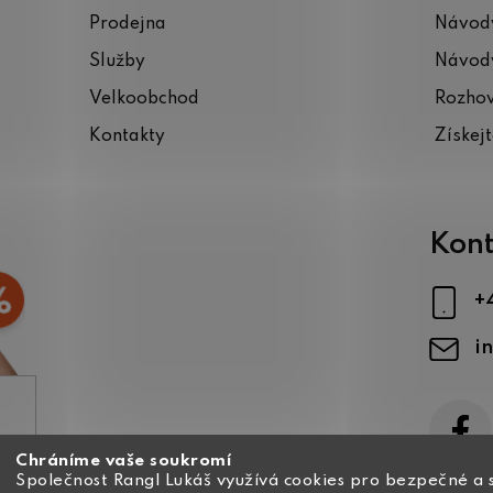
Prodejna
Návody
Služby
Návody
Velkoobchod
Rozho
Kontakty
Získej
Kont
+
i
Chráníme vaše soukromí
ajů
Společnost Rangl Lukáš využívá cookies pro bezpečné a 