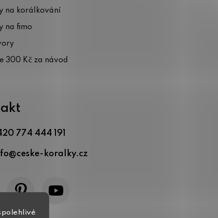
 na korálkování
 na fimo
vory
te 300 Kč za návod
akt
420 774 444 191
nfo
@
ceske-koralky.cz
spolehlivé