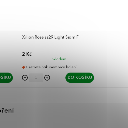
Xilion Rose ss29 Light Siam F
2 Kč
Skladem
ŠÍKU
DO KOŠÍKU
oření