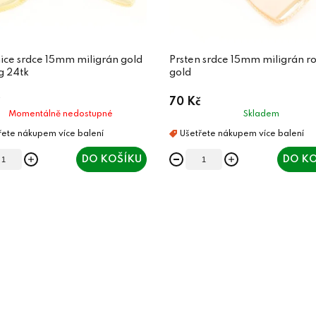
ice srdce 15mm miligrán gold
Prsten srdce 15mm miligrán r
g 24tk
gold
70 Kč
Momentálně nedostupné
Skladem
DO KOŠÍKU
DO KO