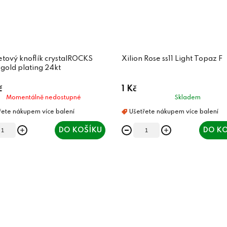
tový knoflík crystalROCKS
Xilion Rose ss11 Light Topaz F
gold plating 24kt
č
1 Kč
Momentálně nedostupné
Skladem
DO KOŠÍKU
DO KO