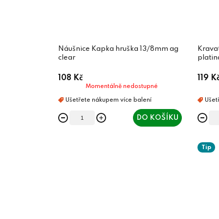
Náušnice Kapka hruška 13/8mm ag
Krava
clear
platin
108 Kč
119 K
Momentálně nedostupné
DO KOŠÍKU
Tip