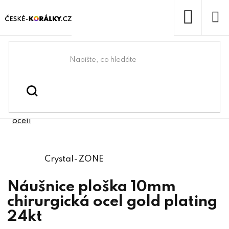
Přejít
na
obsah
NÁKUP
KOŠÍK
Domů
/
/
Bižuterní komponenty z
Bižuterní komponenty
/
Náušnicové zapínání z chirurgické
chirurgické oceli
oceli
Crystal-ZONE
Náušnice ploška 10mm
chirurgická ocel gold plating
24kt