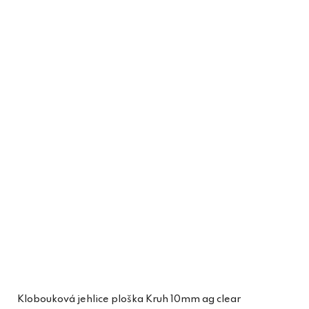
Klobouková jehlice ploška Kruh 10mm ag clear