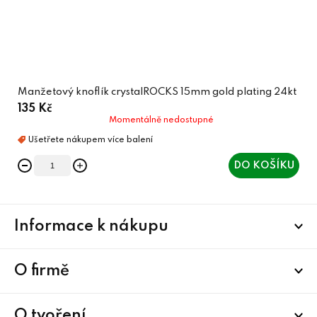
Manžetový knoflík crystalROCKS 15mm gold plating 24kt
135 Kč
Momentálně nedostupné
DO KOŠÍKU
Z
Informace k nákupu
á
p
a
O firmě
t
í
O tvoření