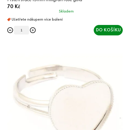
Prsten srdce 15mm miligrán rose gold
70 Kč
Skladem
DO KOŠÍKU