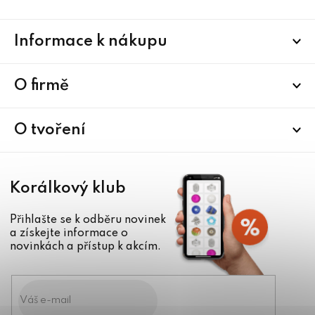
Z
Informace k nákupu
á
p
a
O firmě
t
í
O tvoření
Korálkový klub
Přihlašte se k odběru novinek
a získejte informace o
novinkách a přístup k akcím.