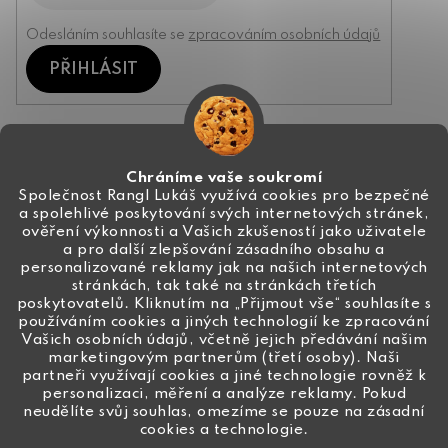
Odesláním souhlasíte se
zpracováním osobních údajů
PŘIHLÁSIT
Kontakt
Chráníme vaše soukromí
Společnost Rangl Lukáš využívá cookies pro bezpečné
a spolehlivé poskytování svých internetových stránek,
+420 774 444 191
ověření výkonnosti a Vašich zkušeností jako uživatele
a pro další zlepšování zásadního obsahu a
info
@
ceske-koralky.cz
personalizované reklamy jak na našich internetových
stránkách, tak také na stránkách třetích
poskytovatelů. Kliknutím na „Přijmout vše“ souhlasíte s
používáním cookies a jiných technologií ke zpracování
Vašich osobních údajů, včetně jejich předávání našim
marketingovým partnerům (třetí osoby). Naši
partneři využívají cookies a jiné technologie rovněž k
personalizaci, měření a analýze reklamy. Pokud
neudělíte svůj souhlas, omezíme se pouze na zásadní
cookies a technologie.