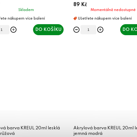
89 Kč
Skladem
Momentálně nedostupné
DO KOŠÍKU
DO KO
ová barva KREUL 20ml lesklá
Akrylová barva KREUL 20ml l
 růžová
jemná modrá