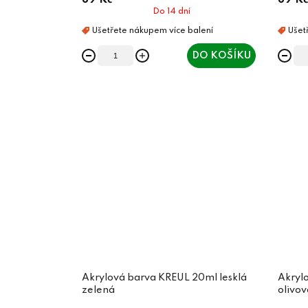
89 Kč
89 Kč
Do 14 dní
DO KOŠÍKU
Akrylová barva KREUL 20ml lesklá
Akryl
zelená
olivov