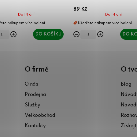
89 Kč
Do 14 dní
Do 14 dní
DO KOŠÍKU
DO KO
O firmě
O tv
O nás
Blog
Prodejna
Návody
Služby
Návody
Velkoobchod
Rozho
Kontakty
Získej