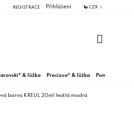
Přihlášení
CZK
REGISTRACE
NÁKUPNÍ
KOŠÍK
arovski® & lůžka
Preciosa® & lůžka
Pomůcky
ová barva KREUL 20ml lesklá modrá