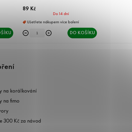
89 Kč
Do 14 dní
ŠÍKU
DO KOŠÍKU
oření
 na korálkování
 na fimo
vory
te 300 Kč za návod