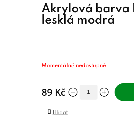
Akrylová barva
lesklá modrá
Momentálně nedostupné
89 Kč
Měrná cena:
Hlídat