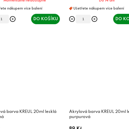
Momentálně nedostupné
Do 14 dní
DO KOŠÍKU
DO KO
ová barva KREUL 20ml lesklá
Akrylová barva KREUL 20ml l
ná
purpurová