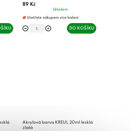
89 Kč
Skladem
ŠÍKU
DO KOŠÍKU
esklá
Akrylová barva KREUL 20ml lesklá
zlatá