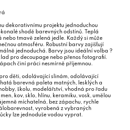
rá
u dekorativnímu projektu jednoduchou
 dokonalé shodě barevných odstínů. Teplá
tá nebo tmavě zelená jedle. Každý si může
nečnou atmosféru. Robustní barvy zajišťují
imálně jednoduchá. Barvy jsou ideální volba ?
klad pro decoupage nebo přenos fotografií.
zápach činí práci nesmírně příjemnou.
pro děti, odolávající slinám, odolávající
ohatá barevná paleta matných, lesklých a
 hobby, školu, modelářství, vhodná pro řadu
ámen, kov, sklo, hlínu, keramiku, vosk, umělou
zájemně míchatelná, bez zápachu, rychle
stálobarevnost, vyrobená z vybraných
můcky lze jednoduše vodou vyprat.