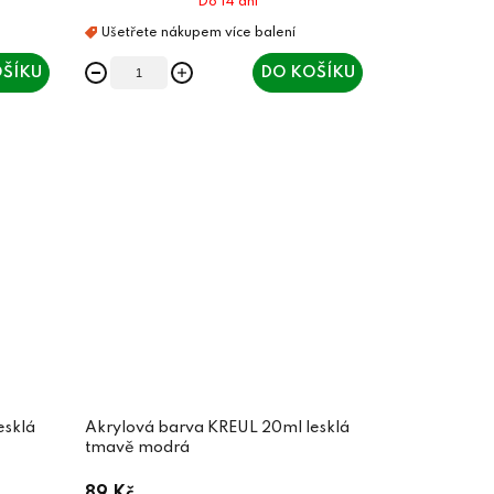
Do 14 dní
ŠÍKU
DO KOŠÍKU
esklá
Akrylová barva KREUL 20ml lesklá
tmavě modrá