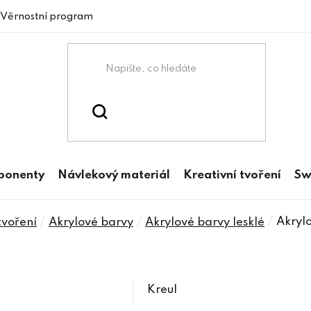
Věrnostní program
mponenty
Návlekový materiál
Kreativní tvoření
Sw
/
/
/
Akryl
tvoření
Akrylové barvy
Akrylové barvy lesklé
Kreul