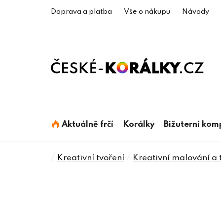
Přejít
Doprava a platba
Vše o nákupu
Návody
na
obsah
Aktuálně frčí
Korálky
Bižuterní ko
Domů
/
/
Kreativní tvoření
Kreativní malování a 