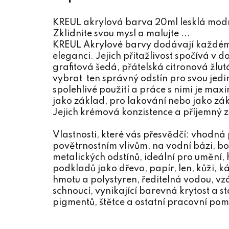
KREUL akrylová barva 20ml lesklá mod
Zklidnite svou mysl a malujte ...
KREUL Akrylové barvy dodávají každém
eleganci. Jejich přitažlivost spočívá v
grafitová šedá, přátelská citronová žlu
vybrat ten správný odstín pro svou jedi
spolehlivé použití a práce s nimi je max
jako základ, pro lakování nebo jako zá
Jejich krémová konzistence a příjemný 
Vlastnosti, které vás přesvědčí: vhodná 
povětrnostním vlivům, na vodní bázi, b
metalických odstínů, ideální pro umění,
podkladů jako dřevo, papír, len, kůži, k
hmotu a polystyren, ředitelná vodou, v
schnoucí, vynikající barevná krytost a 
pigmentů, štětce a ostatní pracovní po