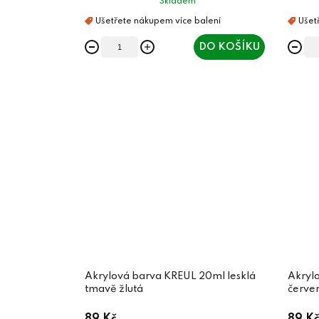
Skladem
DO KOŠÍKU
Akrylová barva KREUL 20ml lesklá
Akryl
tmavě žlutá
červe