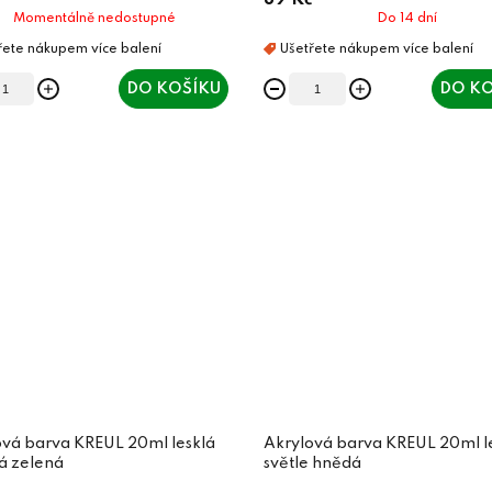
89 Kč
Momentálně nedostupné
Do 14 dní
DO KOŠÍKU
DO KO
ová barva KREUL 20ml lesklá
Akrylová barva KREUL 20ml l
á zelená
světle hnědá