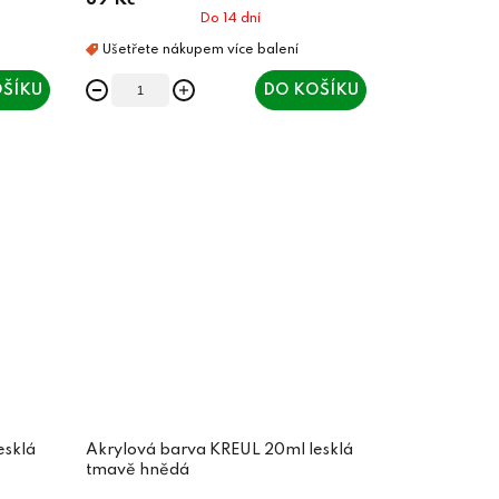
89 Kč
Do 14 dní
ŠÍKU
DO KOŠÍKU
esklá
Akrylová barva KREUL 20ml lesklá
tmavě hnědá