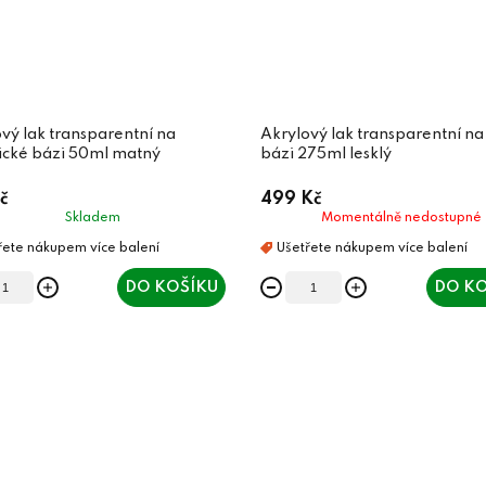
vý lak transparentní na
Akrylový lak transparentní na
ické bázi 50ml matný
bázi 275ml lesklý
č
499 Kč
Skladem
Momentálně nedostupné
DO KOŠÍKU
DO KO