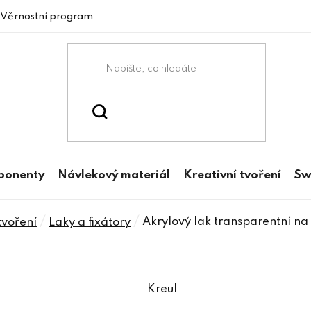
Věrnostní program
mponenty
Návlekový materiál
Kreativní tvoření
Sw
/
/
Akrylový lak transparentní na
tvoření
Laky a fixátory
Kreul