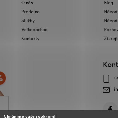
O nás
Blog
Prodejna
Návody
Služby
Návody
Velkoobchod
Rozho
Kontakty
Získej
Kont
+
i
Chráníme vaše soukromí