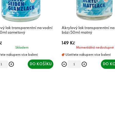
vý lak transparentní na vodní
Akrylový lak transparentní na
50ml sametový
bázi 50ml matný
č
149 Kč
Skladem
Momentálně nedostupné
DO KOŠÍKU
DO KO