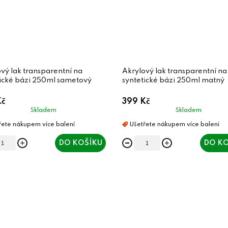
vý lak transparentní na
Akrylový lak transparentní na
tické bázi 250ml sametový
syntetické bázi 250ml matný
Kč
399 Kč
Skladem
Skladem
DO KOŠÍKU
DO KO