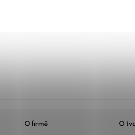
O firmě
O tv