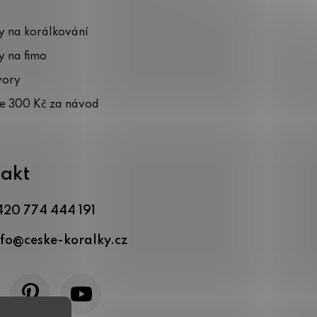
 na korálkování
 na fimo
vory
te 300 Kč za návod
akt
420 774 444 191
nfo
@
ceske-koralky.cz