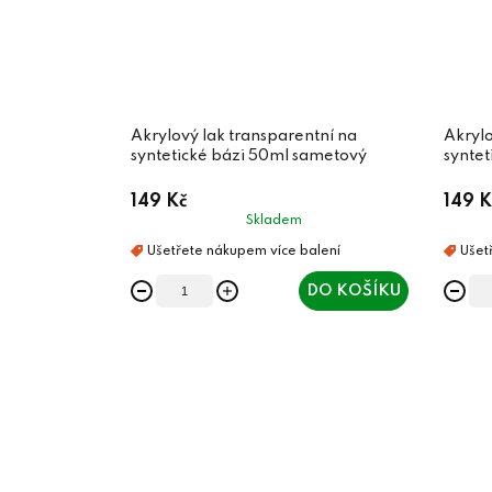
Akrylový lak transparentní na
Akrylo
syntetické bázi 50ml sametový
syntet
149 Kč
149 K
Skladem
DO KOŠÍKU