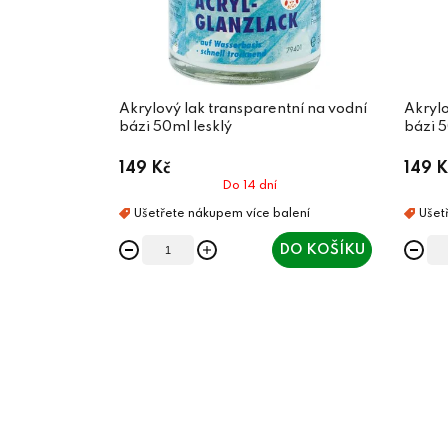
Akrylový lak transparentní na vodní
Akrylo
bázi 50ml lesklý
bázi 
149 Kč
149 K
Do 14 dní
DO KOŠÍKU