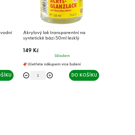
 vodní
Akrylový lak transparentní na
syntetické bázi 50ml lesklý
149 Kč
Skladem
ŠÍKU
DO KOŠÍKU