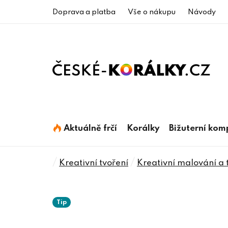
Přejít
Doprava a platba
Vše o nákupu
Návody
na
obsah
Aktuálně frčí
Korálky
Bižuterní ko
Domů
/
/
Kreativní tvoření
Kreativní malování a 
Tip