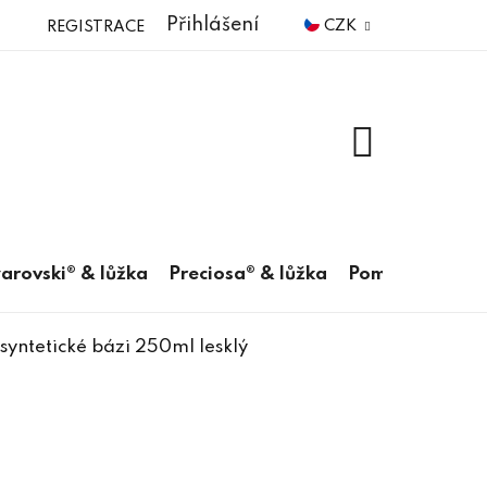
Přihlášení
CZK
REGISTRACE
NÁKUPNÍ
KOŠÍK
arovski® & lůžka
Preciosa® & lůžka
Pomůcky
 syntetické bázi 250ml lesklý