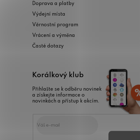
Doprava a platby
a
Výdejní místa
t
Věrnostní program
í
Vrácení a výměna
Časté dotazy
Korálkový klub
Přihlašte se k odběru novinek
a získejte informace o
novinkách a přístup k akcím.