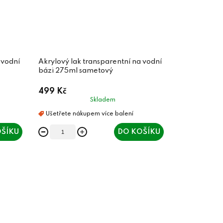
 vodní
Akrylový lak transparentní na vodní
bázi 275ml sametový
499 Kč
Skladem
ŠÍKU
DO KOŠÍKU