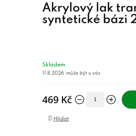
Akrylový lak tr
syntetické bázi 
Skladem
11.8.2026
469 Kč
Měrná cena:
Hlídat