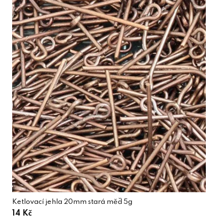
Ketlovací jehla 20mm stará měď 5g
14 Kč