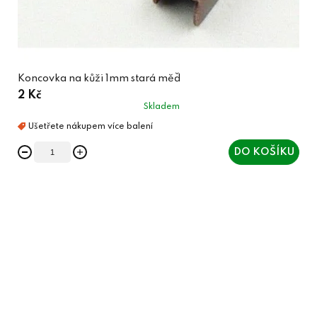
Koncovka na kůži 1mm stará měď
2 Kč
Skladem
DO KOŠÍKU