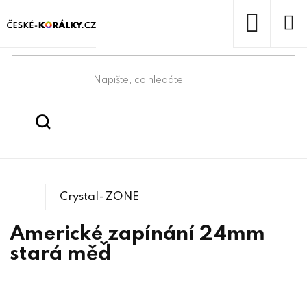
Přejít
na
obsah
NÁKUP
KOŠÍK
Domů
/
/
/
Bižuterní komponenty
Bižuterní zapínání
Americké záponky
Crystal-ZONE
Americké zapínání 24mm
stará měď