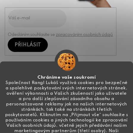
Odesláním souhlasíte se
zpracováním osobních údajů
PŘIHLÁSIT
Kontakt
Chráníme vaše soukromí
Společnost Rangl Lukáš využívá cookies pro bezpečné
a spolehlivé poskytování svých internetových stránek,
+420 774 444 191
ověření výkonnosti a Vašich zkušeností jako uživatele
a pro další zlepšování zásadního obsahu a
info
@
ceske-koralky.cz
personalizované reklamy jak na našich internetových
stránkách, tak také na stránkách třetích
poskytovatelů. Kliknutím na „Přijmout vše“ souhlasíte s
používáním cookies a jiných technologií ke zpracování
Vašich osobních údajů, včetně jejich předávání našim
marketingovým partnerům (třetí osoby). Naši