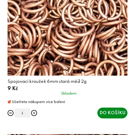
Spojovací kroužek 6mm stará měď 2g
9 Kč
Skladem
DO KOŠÍKU