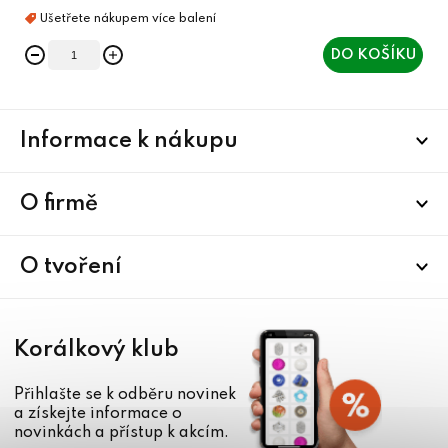
DO KOŠÍKU
Z
Informace k nákupu
á
p
a
O firmě
t
í
O tvoření
Korálkový klub
Přihlašte se k odběru novinek
a získejte informace o
novinkách a přístup k akcím.