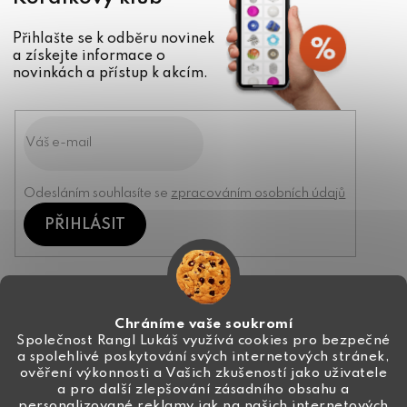
Přihlašte se k odběru novinek
a získejte informace o
novinkách a přístup k akcím.
Odesláním souhlasíte se
zpracováním osobních údajů
PŘIHLÁSIT
Kontakt
Chráníme vaše soukromí
Společnost Rangl Lukáš využívá cookies pro bezpečné
a spolehlivé poskytování svých internetových stránek,
+420 774 444 191
ověření výkonnosti a Vašich zkušeností jako uživatele
a pro další zlepšování zásadního obsahu a
info
@
ceske-koralky.cz
personalizované reklamy jak na našich internetových