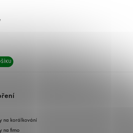
é
ŠÍKU
oření
 na korálkování
 na fimo