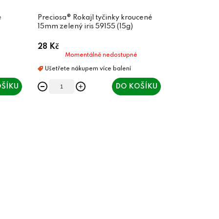
é
Preciosa® Rokajl tyčinky kroucené
15mm zelený iris 59155 (15g)
28 Kč
Momentálně nedostupné
ŠÍKU
DO KOŠÍKU