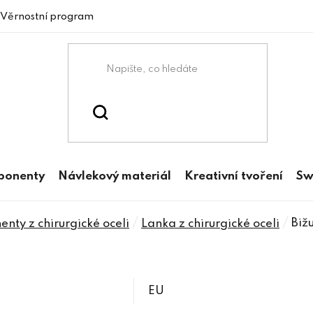
Věrnostní program
mponenty
Návlekový materiál
Kreativní tvoření
Sw
/
/
Biž
nty z chirurgické oceli
Lanka z chirurgické oceli
EU