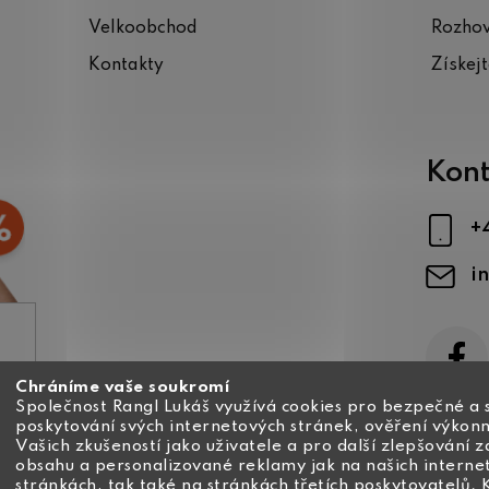
Velkoobchod
Rozho
Kontakty
Získej
Kont
+
i
Chráníme vaše soukromí
ajů
Společnost Rangl Lukáš využívá cookies pro bezpečné a 
poskytování svých internetových stránek, ověření výkonn
Vašich zkušeností jako uživatele a pro další zlepšování 
obsahu a personalizované reklamy jak na našich interne
stránkách, tak také na stránkách třetích poskytovatelů. 