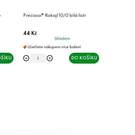
é
Preciosa® Rokajl 10/0 bílá listr
44 Kč
Skladem
ŠÍKU
DO KOŠÍKU