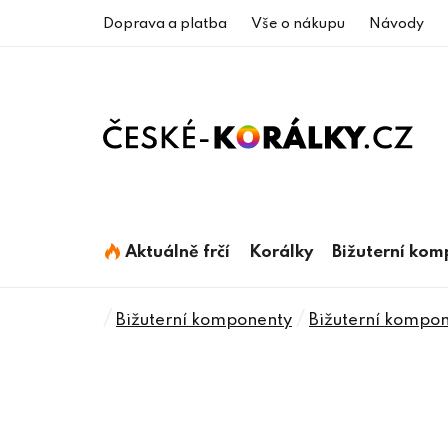
Přejít
Doprava a platba
Vše o nákupu
Návody
na
obsah
Aktuálně frčí
Korálky
Bižuterní ko
Domů
/
/
Bižuterní komponenty
Bižuterní kompone