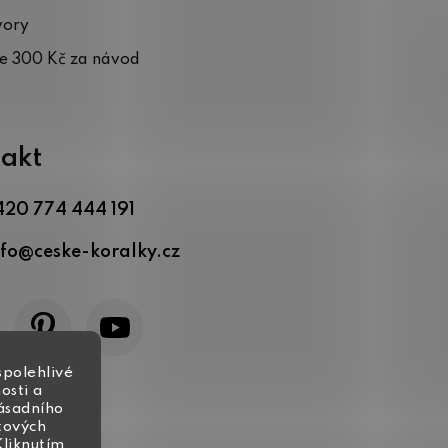
vory
te 300 Kč za návod
akt
420 774 444 191
nfo
@
ceske-koralky.cz
spolehlivé
osti a
zásadního
tových
Kliknutím