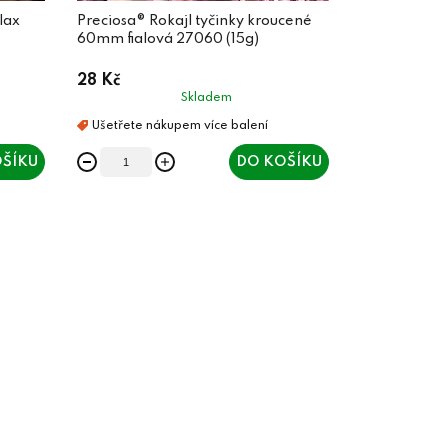
lax
Preciosa® Rokajl tyčinky kroucené
60mm fialová 27060 (15g)
28 Kč
Skladem
ŠÍKU
DO KOŠÍKU