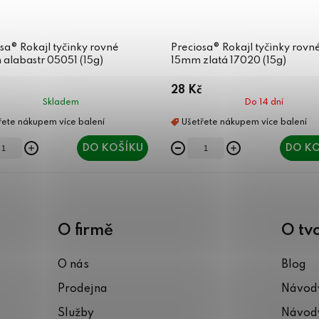
sa® Rokajl tyčinky rovné
Preciosa® Rokajl tyčinky rovn
alabastr 05051 (15g)
15mm zlatá 17020 (15g)
28 Kč
Skladem
Do 14 dní
DO KOŠÍKU
DO KO
O firmě
O tv
O nás
Blog
Prodejna
Návody
Služby
Návody