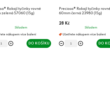
sa® Rokajl tyčinky rovné
Preciosa® Rokajl tyčinky rovn
zelená 57060 (15g)
60mm černá 23980 (15g)
28 Kč
Skladem
Skladem
DO KOŠÍKU
DO KO