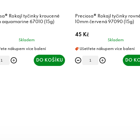
sa® Rokajl tyčinky kroucené
Preciosa® Rokajl tyčinky rovn
aquamarine 67010 (15g)
10mm červená 97090 (15g)
45 Kč
Skladem
Skladem
DO KOŠÍKU
DO KO