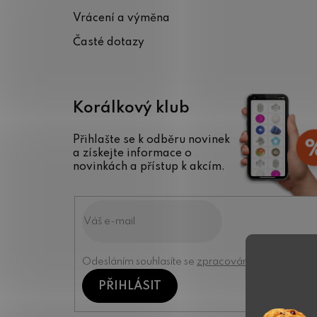
í
Vrácení a výměna
Časté dotazy
Korálkový klub
Přihlašte se k odběru novinek
a získejte informace o
novinkách a přístup k akcím.
Odesláním souhlasíte se
zpracováním osobních úd
PŘIHLÁSIT