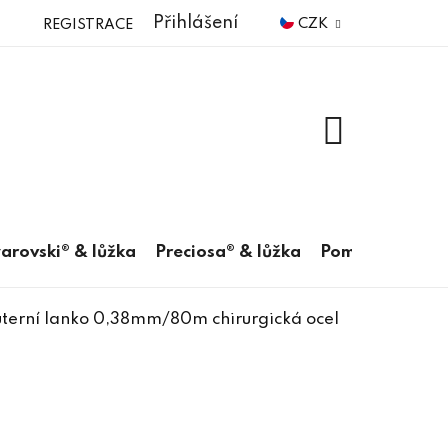
Přihlášení
CZK
REGISTRACE
NÁKUPNÍ
KOŠÍK
arovski® & lůžka
Preciosa® & lůžka
Pomůcky
uterní lanko 0,38mm/80m chirurgická ocel