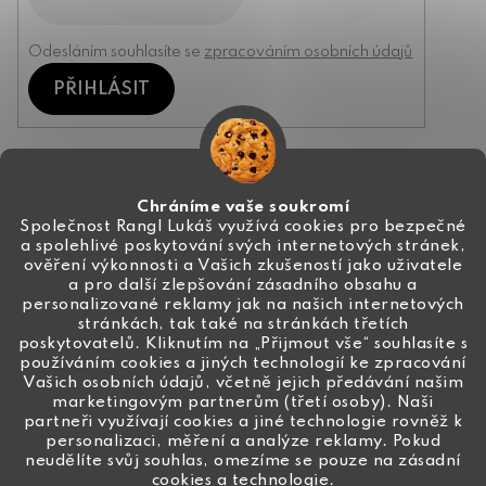
Odesláním souhlasíte se
zpracováním osobních údajů
PŘIHLÁSIT
Kontakt
Chráníme vaše soukromí
Společnost Rangl Lukáš využívá cookies pro bezpečné
a spolehlivé poskytování svých internetových stránek,
+420 774 444 191
ověření výkonnosti a Vašich zkušeností jako uživatele
a pro další zlepšování zásadního obsahu a
info
@
ceske-koralky.cz
personalizované reklamy jak na našich internetových
stránkách, tak také na stránkách třetích
poskytovatelů. Kliknutím na „Přijmout vše“ souhlasíte s
používáním cookies a jiných technologií ke zpracování
Vašich osobních údajů, včetně jejich předávání našim
marketingovým partnerům (třetí osoby). Naši
partneři využívají cookies a jiné technologie rovněž k
personalizaci, měření a analýze reklamy. Pokud
neudělíte svůj souhlas, omezíme se pouze na zásadní
cookies a technologie.