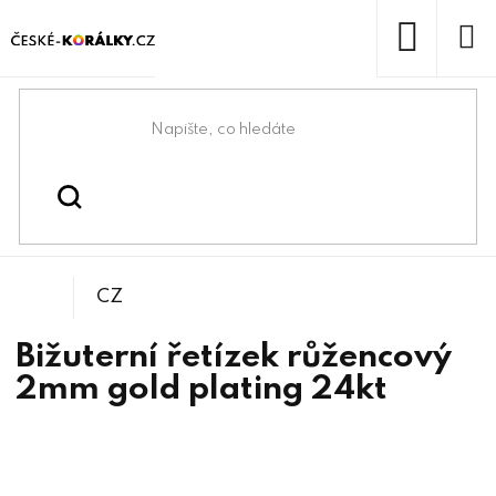
Přejít
na
obsah
NÁKUP
KOŠÍK
Domů
/
/
/
Řetízky bižuterní
Bižuterní komponenty
Řetízky
CZ
Bižuterní řetízek růžencový
2mm gold plating 24kt