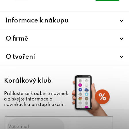
Z
Informace k nákupu
á
p
a
O firmě
t
í
O tvoření
Korálkový klub
Přihlašte se k odběru novinek
a získejte informace o
novinkách a přístup k akcím.