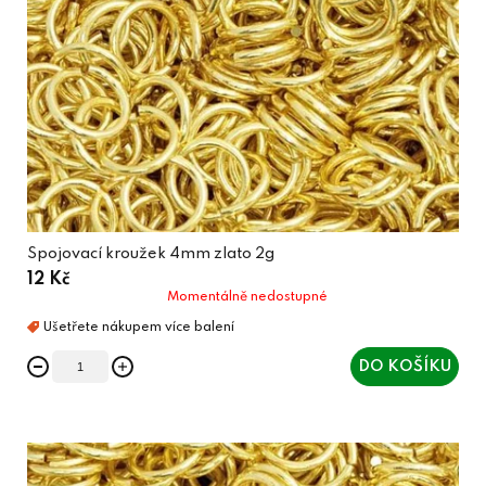
Spojovací kroužek 4mm zlato 2g
12 Kč
Momentálně nedostupné
DO KOŠÍKU