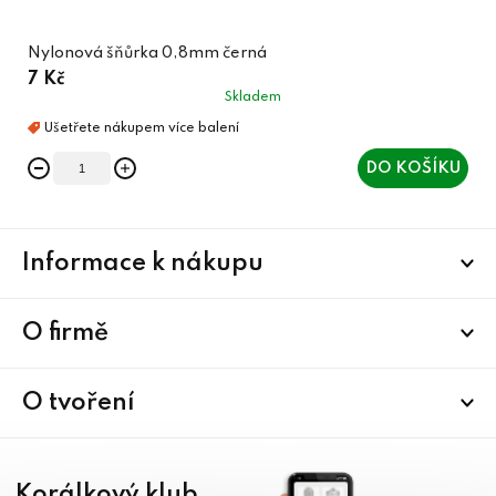
Nylonová šňůrka 0,8mm černá
7 Kč
Skladem
DO KOŠÍKU
Z
Informace k nákupu
á
p
a
O firmě
t
í
O tvoření
Korálkový klub