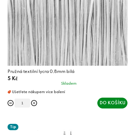
Pružná textilní lycra 0,8mm bílá
5 Kč
Skladem
DO KOŠÍKU
Tip