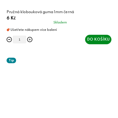
Pružná klobouková guma 1mm černá
6 Kč
Skladem
DO KOŠÍKU
Tip