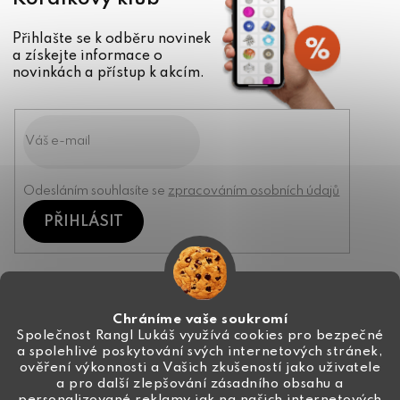
Přihlašte se k odběru novinek
a získejte informace o
novinkách a přístup k akcím.
Odesláním souhlasíte se
zpracováním osobních údajů
PŘIHLÁSIT
Kontakt
Chráníme vaše soukromí
Společnost Rangl Lukáš využívá cookies pro bezpečné
a spolehlivé poskytování svých internetových stránek,
+420 774 444 191
ověření výkonnosti a Vašich zkušeností jako uživatele
a pro další zlepšování zásadního obsahu a
info
@
ceske-koralky.cz