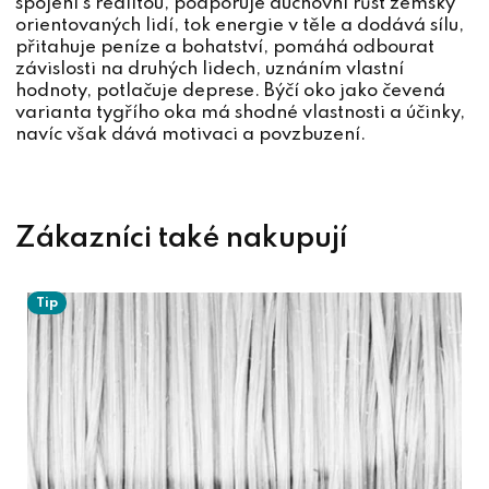
spojení s realitou, podporuje duchovní růst zemsky
orientovaných lidí, tok energie v těle a dodává sílu,
přitahuje peníze a bohatství, pomáhá odbourat
závislosti na druhých lidech, uznáním vlastní
hodnoty, potlačuje deprese. Býčí oko jako čevená
varianta tygřího oka má shodné vlastnosti a účinky,
navíc však dává motivaci a povzbuzení.
Tip