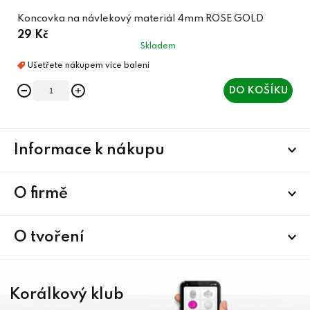
Koncovka na návlekový materiál 4mm ROSE GOLD
29 Kč
Skladem
DO KOŠÍKU
Z
Informace k nákupu
á
p
a
O firmě
t
í
O tvoření
Korálkový klub