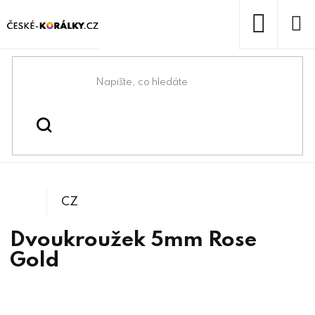
Přejít
na
obsah
NÁKUP
KOŠÍK
Domů
/
/
/
Bižuterní komponenty
Bižuterní zapínání
Protidíly a protikroužky
CZ
Dvoukroužek 5mm Rose
Gold