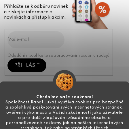
Přihlašte se k odběru novinek
a získejte informace o
novinkách a přístup k akcím.
Odesláním souhlasíte se
zpracováním osobních údajů
PŘIHLÁSIT
Kontakt
Chráníme vaše soukromí
Společnost Rangl Lukáš využívá cookies pro bezpečné
a spolehlivé poskytování svých internetových stránek,
+420 774 444 191
ověření výkonnosti a Vašich zkušeností jako uživatele
a pro další zlepšování zásadního obsahu a
info
@
ceske-koralky.cz
personalizované reklamy jak na našich internetových
stránkách, tak také na stránkách třetích