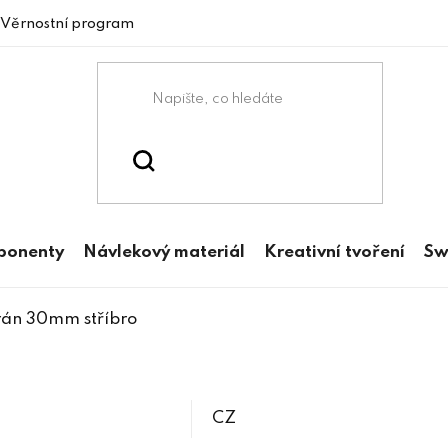
Věrnostní program
mponenty
Návlekový materiál
Kreativní tvoření
Sw
grán 30mm stříbro
CZ