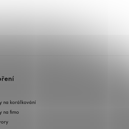
oření
 na korálkování
 na fimo
vory