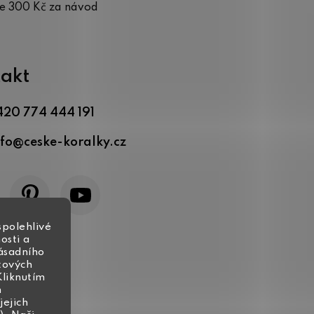
te 300 Kč za návod
akt
420 774 444 191
nfo
@
ceske-koralky.cz
spolehlivé
osti a
zásadního
tových
Kliknutím
h
jejich