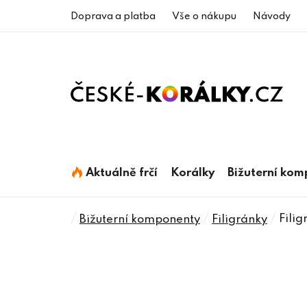
Přejít
Doprava a platba
Vše o nákupu
Návody
na
obsah
Aktuálně frčí
Korálky
Bižuterní ko
Domů
/
/
/
Fili
Bižuterní komponenty
Filigránky