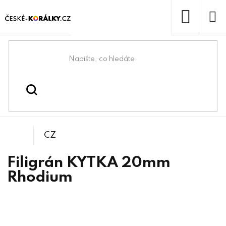
Přejít
na
obsah
NÁKUP
KOŠÍK
Domů
/
/
Filigránky
Bižuterní komponenty
CZ
Filigrán KYTKA 20mm
Rhodium