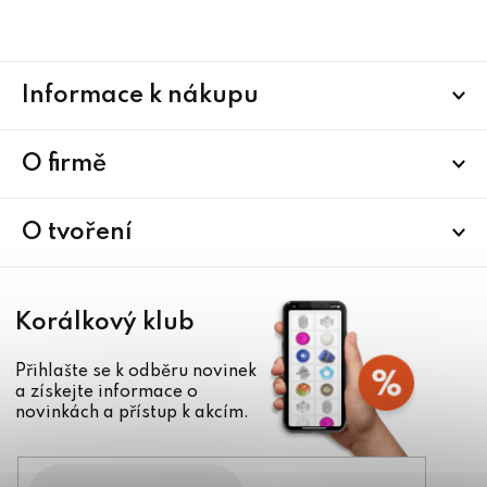
Z
Informace k nákupu
á
p
a
O firmě
t
í
O tvoření
Korálkový klub
Přihlašte se k odběru novinek
a získejte informace o
novinkách a přístup k akcím.