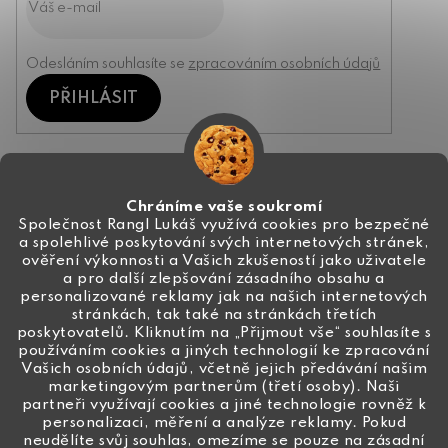
Odesláním souhlasíte se
zpracováním osobních údajů
PŘIHLÁSIT
Kontakt
Chráníme vaše soukromí
Společnost Rangl Lukáš využívá cookies pro bezpečné
a spolehlivé poskytování svých internetových stránek,
+420 774 444 191
ověření výkonnosti a Vašich zkušeností jako uživatele
a pro další zlepšování zásadního obsahu a
info
@
ceske-koralky.cz
personalizované reklamy jak na našich internetových
stránkách, tak také na stránkách třetích
poskytovatelů. Kliknutím na „Přijmout vše“ souhlasíte s
používáním cookies a jiných technologií ke zpracování
Vašich osobních údajů, včetně jejich předávání našim
marketingovým partnerům (třetí osoby). Naši
partneři využívají cookies a jiné technologie rovněž k
personalizaci, měření a analýze reklamy. Pokud
neudělíte svůj souhlas, omezíme se pouze na zásadní