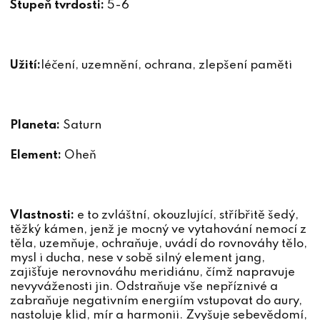
Stupeň tvrdosti:
5-6
Užití:
léčení, uzemnění, ochrana, zlepšení paměti
Planeta:
Saturn
Element:
Oheň
Vlastnosti:
e to zvláštní, okouzlující, stříbřitě šedý,
těžký kámen, jenž je mocný ve vytahování nemocí z
těla, uzemňuje, ochraňuje, uvádí do rovnováhy tělo,
mysl i ducha, nese v sobě silný element jang,
zajišťuje nerovnováhu meridiánu, čímž napravuje
nevyváženosti jin. Odstraňuje vše nepříznivé a
zabraňuje negativním energiím vstupovat do aury,
nastoluje klid, mír a harmonii. Zvyšuje sebevědomí,