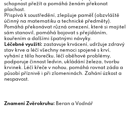
schopnost přežít a pomáhá ženám překonat
plachost.
Přispívá k soustředění, zlepšuje paměť (obzvláště
účinný na matematiku a technické předměty).
Pomáhá překonávat různá omezení, které si majitel
sám stanovil, pomáhá bojovat s přejídáním,
kouřením a dalšími špatnými návyky.
Léčebné využití:
zastavuje krvácení, udržuje zdravý
stav krve a léčí všechny nemoci spojené s krví,
vyhání z těla horečku, léčí oběhové problémy,
podporuje činnost ledvin, ukládání železa, tvorbu
krvinek. Léčí křeče v nohou, pomáhá rovnat záda a
působí příznivě i při zlomeninách. Zahání úzkost a
nespavost.
Znamení Zvěrokruhu:
Beran a Vodnář