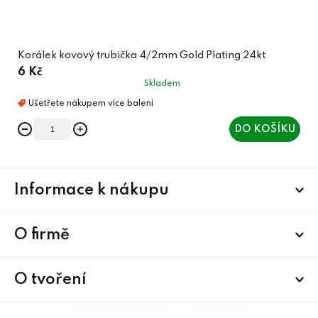
Korálek kovový trubička 4/2mm Gold Plating 24kt
6 Kč
Skladem
DO KOŠÍKU
Z
Informace k nákupu
á
p
a
O firmě
t
í
O tvoření