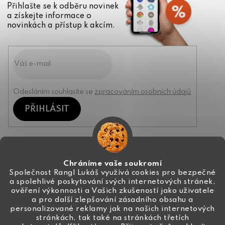
Přihlašte se k odběru novinek
a získejte informace o
novinkách a přístup k akcím.
Odesláním souhlasíte se
zpracováním osobních údajů
PŘIHLÁSIT
Kontakt
Chráníme vaše soukromí
Společnost Rangl Lukáš využívá cookies pro bezpečné
a spolehlivé poskytování svých internetových stránek,
+420 774 444 191
ověření výkonnosti a Vašich zkušeností jako uživatele
a pro další zlepšování zásadního obsahu a
info
@
ceske-koralky.cz
personalizované reklamy jak na našich internetových
stránkách, tak také na stránkách třetích