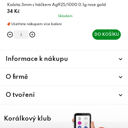
Kalota 3mm s háčkem Ag925/1000 0,1g rose gold
34 Kč
Skladem
DO KOŠÍKU
Z
Informace k nákupu
á
p
a
O firmě
t
í
O tvoření
Korálkový klub