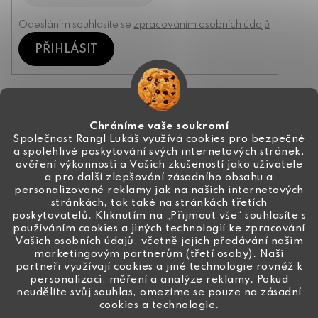
Odesláním souhlasíte se
zpracováním osobních údajů
PŘIHLÁSIT
Kontakt
Chráníme vaše soukromí
Společnost Rangl Lukáš využívá cookies pro bezpečné
a spolehlivé poskytování svých internetových stránek,
+420 774 444 191
ověření výkonnosti a Vašich zkušeností jako uživatele
a pro další zlepšování zásadního obsahu a
info
@
ceske-koralky.cz
personalizované reklamy jak na našich internetových
stránkách, tak také na stránkách třetích
poskytovatelů. Kliknutím na „Přijmout vše“ souhlasíte s
používáním cookies a jiných technologií ke zpracování
Vašich osobních údajů, včetně jejich předávání našim
marketingovým partnerům (třetí osoby). Naši
partneři využívají cookies a jiné technologie rovněž k
personalizaci, měření a analýze reklamy. Pokud
neudělíte svůj souhlas, omezíme se pouze na zásadní
cookies a technologie.