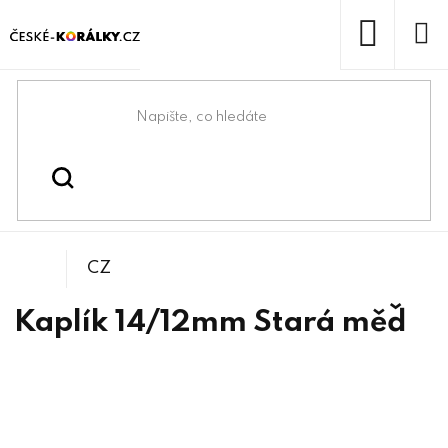
Přejít
na
obsah
NÁKUP
KOŠÍK
Domů
/
/
Kaplíky
Bižuterní komponenty
CZ
Kaplík 14/12mm Stará měď