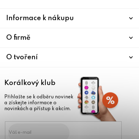
Z
Informace k nákupu
á
p
a
O firmě
t
í
O tvoření
Korálkový klub
Přihlašte se k odběru novinek
a získejte informace o
novinkách a přístup k akcím.