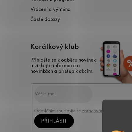
í
Vrácení a výměna
Časté dotazy
Korálkový klub
Přihlašte se k odběru novinek
a získejte informace o
novinkách a přístup k akcím.
Odesláním souhlasíte se
zpracováním osobních úd
PŘIHLÁSIT