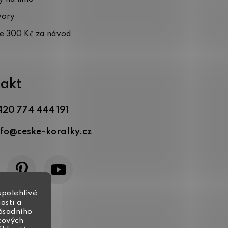
vory
te 300 Kč za návod
akt
420 774 444 191
nfo
@
ceske-koralky.cz
spolehlivé
osti a
zásadního
tových