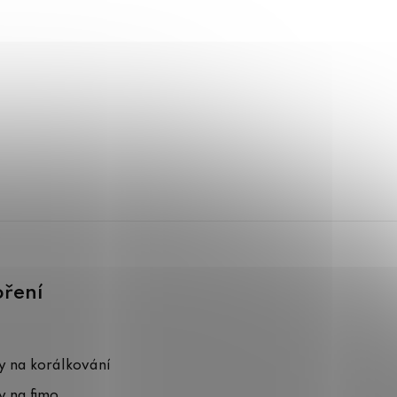
oření
 na korálkování
 na fimo