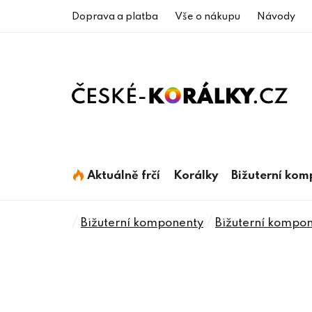
Přejít
Doprava a platba
Vše o nákupu
Návody
na
obsah
Aktuálně frčí
Korálky
Bižuterní ko
Domů
/
/
Bižuterní komponenty
Bižuterní kompone