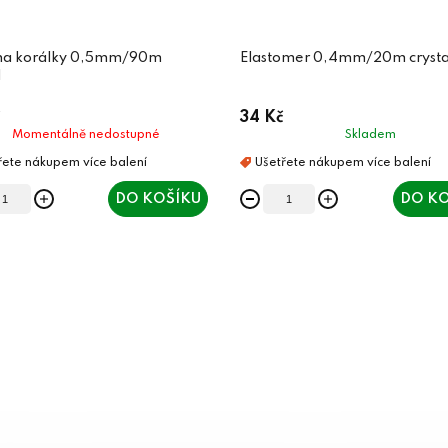
 na korálky 0,5mm/90m
Elastomer 0,4mm/20m crysta
l
34 Kč
Momentálně nedostupné
Skladem
DO KOŠÍKU
DO KO