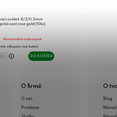
vací oválek 4/3/0,5mm
gická ocel rose gold (10ks)
Momentálně nedostupné
DO KOŠÍKU
O firmě
O tv
O nás
Blog
Prodejna
Návody
Služby
Návody