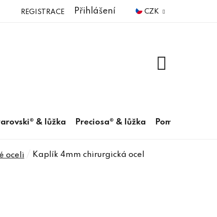
Přihlášení
CZK
REGISTRACE
NÁKUPNÍ
KOŠÍK
arovski® & lůžka
Preciosa® & lůžka
Pomůcky
/
Kaplík 4mm chirurgická ocel
é oceli