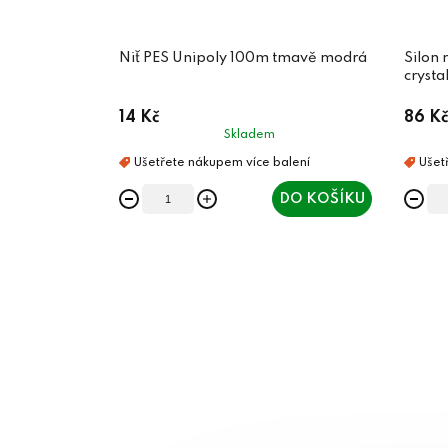
Niť PES Unipoly 100m tmavě modrá
Silon
crysta
14 Kč
86 Kč
Skladem
DO KOŠÍKU