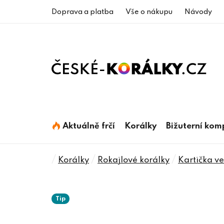
Přejít
Doprava a platba
Vše o nákupu
Návody
na
obsah
Aktuálně frčí
Korálky
Bižuterní ko
Domů
/
/
/
Korálky
Rokajlové korálky
Kartička vel
Tip