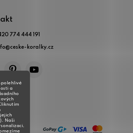
akt
420 774 444 191
nfo
@
ceske-koralky.cz
spolehlivé
osti a
zásadního
tových
Kliknutím
h
jejich
). Naši
rsonalizaci,
, omezíme