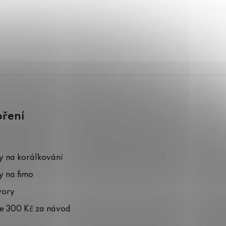
oření
 na korálkování
 na fimo
vory
te 300 Kč za návod