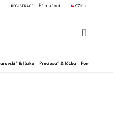
Přihlášení
CZK
REGISTRACE
NÁKUPNÍ
KOŠÍK
arovski® & lůžka
Preciosa® & lůžka
Pomůcky