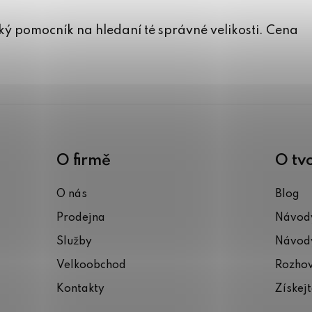
elký pomocník na hledaní té správné velikosti. Cena
O firmě
O tv
O nás
Blog
Prodejna
Návody
Služby
Návody
Velkoobchod
Rozho
Kontakty
Získej