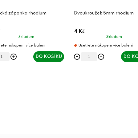
cká záponka rhodium
Dvoukroužek 5mm rhodium
č
4 Kč
Skladem
Skladem
DO KOŠÍKU
DO KO