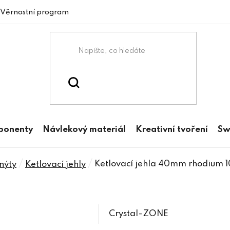
Věrnostní program
mponenty
Návlekový materiál
Kreativní tvoření
Sw
/
/
Ketlovací jehla 40mm rhodium 1
 nýty
Ketlovací jehly
Crystal-ZONE