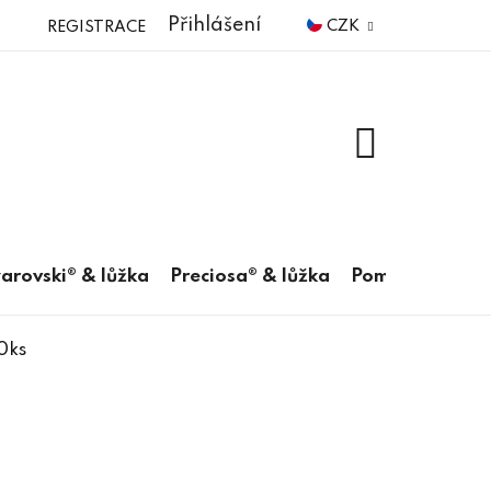
Přihlášení
CZK
REGISTRACE
NÁKUPNÍ
KOŠÍK
arovski® & lůžka
Preciosa® & lůžka
Pomůcky
0ks