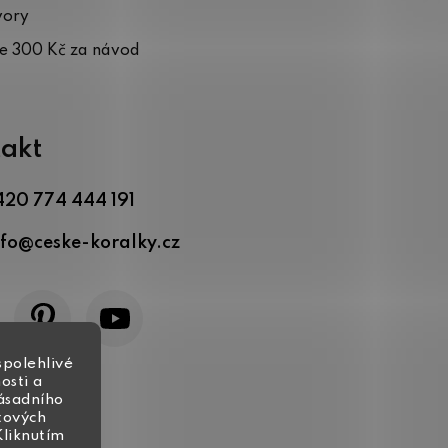
vory
te 300 Kč za návod
akt
420 774 444 191
nfo
@
ceske-koralky.cz
spolehlivé
osti a
zásadního
tových
Kliknutím