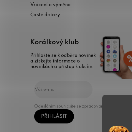
Vrácení a výměna
Časté dotazy
Korálkový klub
Přihlašte se k odběru novinek
a získejte informace o
novinkách a přístup k akcím.
Odesláním souhlasíte se
zpracováním osobních úd
PŘIHLÁSIT