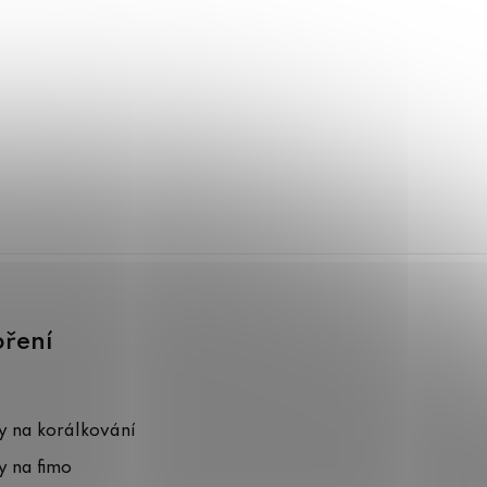
oření
 na korálkování
 na fimo