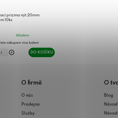
vací prizma nýt 20mm
um 10ks
Skladem
DO KOŠÍKU
O firmě
O tv
O nás
Blog
Prodejna
Návody
Služby
Návody