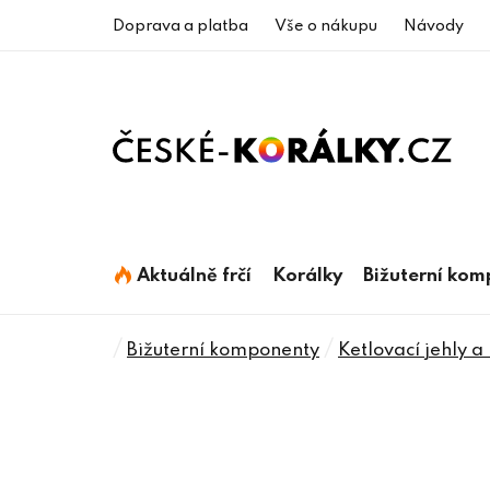
Přejít
Doprava a platba
Vše o nákupu
Návody
na
obsah
Aktuálně frčí
Korálky
Bižuterní ko
Domů
/
/
Bižuterní komponenty
Ketlovací jehly a