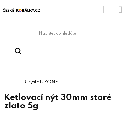
Přejít
na
obsah
NÁKUP
KOŠÍK
Domů
/
/
/
Bižuterní komponenty
Ketlovací jehly a nýty
Ketlovací nýty
Crystal-ZONE
Ketlovací nýt 30mm staré
zlato 5g