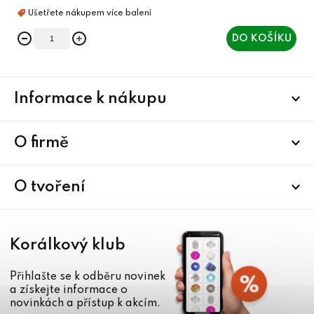
DO KOŠÍKU
Z
Informace k nákupu
á
p
a
O firmě
t
í
O tvoření
Korálkový klub
Přihlašte se k odběru novinek
a získejte informace o
novinkách a přístup k akcím.