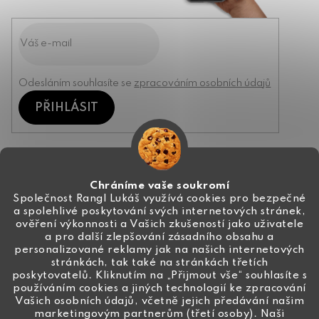
Odesláním souhlasíte se
zpracováním osobních údajů
PŘIHLÁSIT
Kontakt
Chráníme vaše soukromí
Společnost Rangl Lukáš využívá cookies pro bezpečné
a spolehlivé poskytování svých internetových stránek,
+420 774 444 191
ověření výkonnosti a Vašich zkušeností jako uživatele
a pro další zlepšování zásadního obsahu a
info
@
ceske-koralky.cz
personalizované reklamy jak na našich internetových
stránkách, tak také na stránkách třetích
poskytovatelů. Kliknutím na „Přijmout vše“ souhlasíte s
používáním cookies a jiných technologií ke zpracování
Vašich osobních údajů, včetně jejich předávání našim
marketingovým partnerům (třetí osoby). Naši