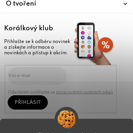
í
O tvoření
Korálkový klub
Přihlašte se k odběru novinek
a získejte informace o
novinkách a přístup k akcím.
Odesláním souhlasíte se
zpracováním osobních údajů
PŘIHLÁSIT