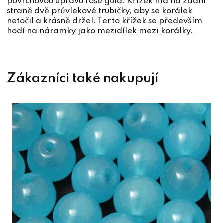
povrchovou úpravu rose gold. Křížek má na zadní
straně dvě průvlekové trubičky, aby se korálek
netočil a krásně držel. Tento křížek se především
hodí na náramky jako mezidílek mezi korálky.