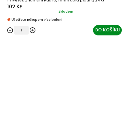
Přívěsek znamení Rak 16/11mm gold plating 24kt
102 Kč
Skladem
DO KOŠÍKU