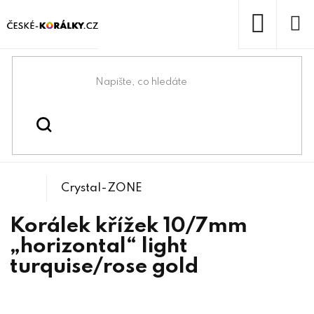
Přejít
na
obsah
NÁKUP
KOŠÍK
Domů
/
/
Kovové korálky
Korálky
Crystal-ZONE
Korálek křížek 10/7mm
„horizontal“ light
turquise/rose gold