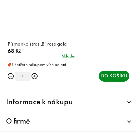
Písmenko štras „B“ rose gold
68 Kč
Skladem
DO KOŠÍKU
Z
Informace k nákupu
á
p
a
O firmě
t