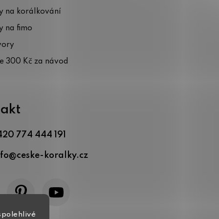
 na korálkování
 na fimo
vory
te 300 Kč za návod
akt
420 774 444 191
nfo
@
ceske-koralky.cz
spolehlivé