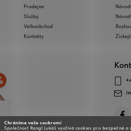
Prodejna
Návody
Služby
Návody
Velkoobchod
Rozho
Kontakty
Získej
Kont
+
i
Chráníme vaše soukromí
ajů
Společnost Rangl Lukáš využívá cookies pro bezpečné a 