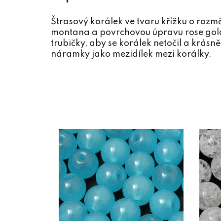
Štrasový korálek ve tvaru křížku o ro
montana a povrchovou úpravu rose gold
trubičky, aby se korálek netočil a krásn
náramky jako mezidílek mezi korálky.