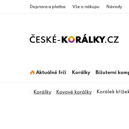
Přejít
Doprava a platba
Vše o nákupu
Návody
na
obsah
Aktuálně frčí
Korálky
Bižuterní ko
Domů
/
/
/
Korálek kříže
Korálky
Kovové korálky