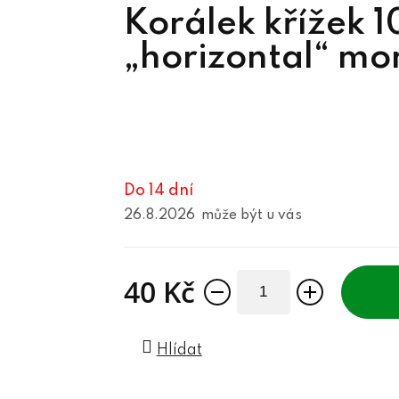
Korálek křížek
„horizontal“ mo
Do 14 dní
26.8.2026
40 Kč
Měrná cena:
Hlídat