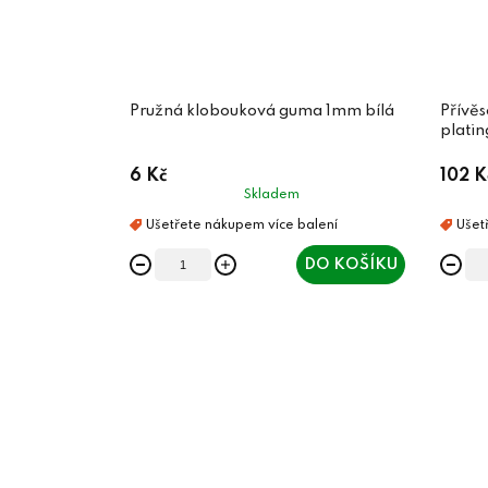
Pružná klobouková guma 1mm bílá
Přívě
platin
6 Kč
102 K
Skladem
DO KOŠÍKU