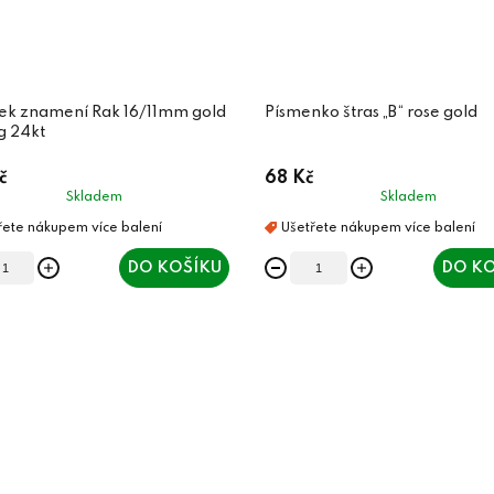
sek znamení Rak 16/11mm gold
Písmenko štras „B“ rose gold
g 24kt
č
68 Kč
Skladem
Skladem
DO KOŠÍKU
DO KO