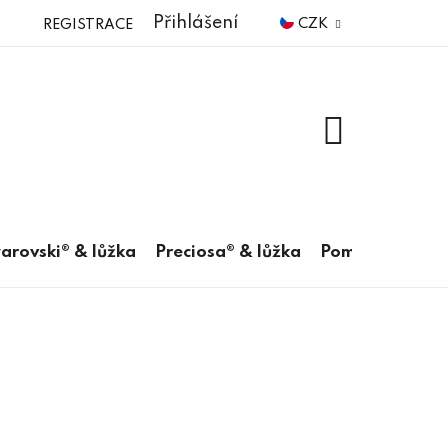
Přihlášení
CZK
REGISTRACE
NÁKUPNÍ
KOŠÍK
arovski® & lůžka
Preciosa® & lůžka
Pomůcky