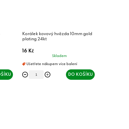
m
Korálek kovový hvězda 10mm gold
plating 24kt
16 Kč
Skladem
ŠÍKU
DO KOŠÍKU