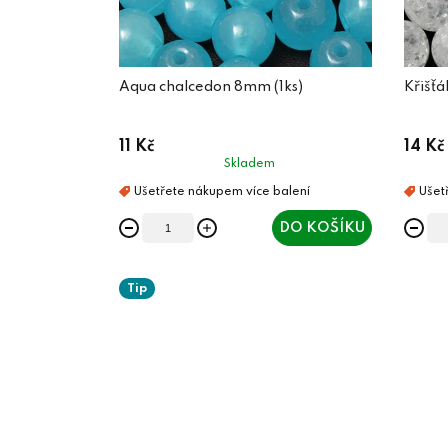
Aqua chalcedon 8mm (1ks)
Křišťá
11 Kč
14 Kč
Skladem
DO KOŠÍKU
Tip