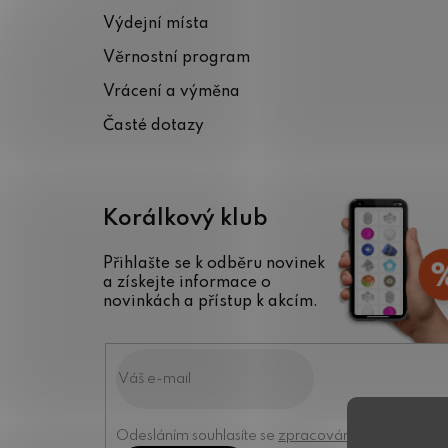
a
Výdejní místa
t
Věrnostní program
í
Vrácení a výměna
Časté dotazy
Korálkový klub
Přihlašte se k odběru novinek
a získejte informace o
novinkách a přístup k akcím.
Odesláním souhlasíte se
zpracováním osobních úd