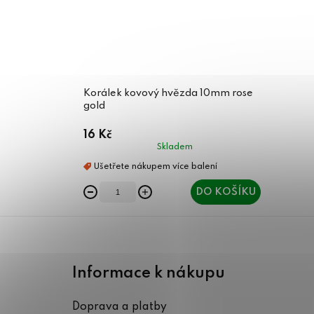
Korálek kovový hvězda 10mm rose
gold
16 Kč
Skladem
DO KOŠÍKU
Z
á
Informace k nákupu
p
Doprava a platby