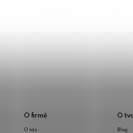
O firmě
O tv
O nás
Blog