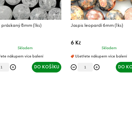
l práskaný 8mm (1ks)
Jaspis leopardí 6mm (1ks)
6 Kč
Skladem
Skladem
DO KOŠÍKU
DO KO