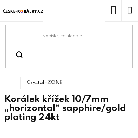
Přejít
na
obsah
NÁKUP
KOŠÍK
Domů
/
/
Kovové korálky
Korálky
Crystal-ZONE
Korálek křížek 10/7mm
„horizontal“ sapphire/gold
plating 24kt