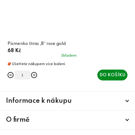
Písmenko štras „B“ rose gold
68 Kč
Skladem
DO KOŠÍKU
Z
Informace k nákupu
á
p
a
O firmě
t