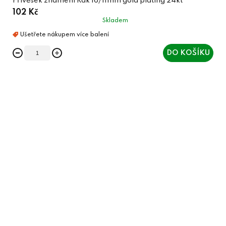
Přívěsek znamení Rak 16/11mm gold plating 24kt
102 Kč
Skladem
DO KOŠÍKU