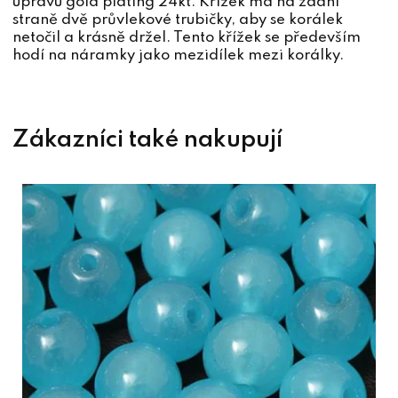
úpravu gold plating 24kt. Křížek má na zadní
straně dvě průvlekové trubičky, aby se korálek
netočil a krásně držel. Tento křížek se především
hodí na náramky jako mezidílek mezi korálky.