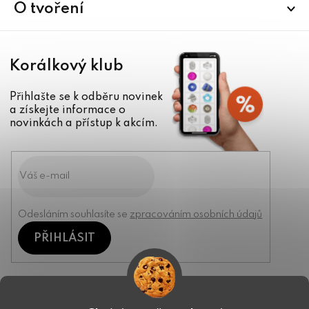
í
O tvoření
Korálkový klub
Přihlašte se k odběru novinek
a získejte informace o
novinkách a přístup k akcím.
Odesláním souhlasíte se
zpracováním osobních údajů
PŘIHLÁSIT