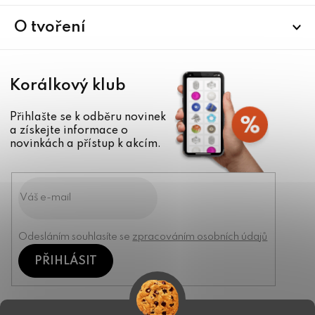
t
í
O tvoření
Korálkový klub
Přihlašte se k odběru novinek
a získejte informace o
novinkách a přístup k akcím.
Odesláním souhlasíte se
zpracováním osobních údajů
PŘIHLÁSIT