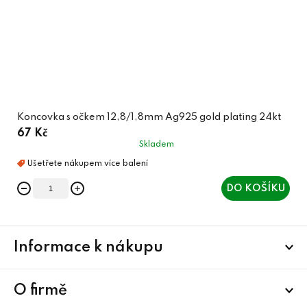
Koncovka s očkem 12,8/1,8mm Ag925 gold plating 24kt
67 Kč
Skladem
DO KOŠÍKU
Z
Informace k nákupu
á
p
a
O firmě