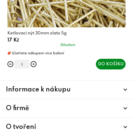
Ketlovací nýt 30mm zlato 5g
17 Kč
Skladem
DO KOŠÍKU
Z
Informace k nákupu
á
p
a
O firmě
t
í
O tvoření