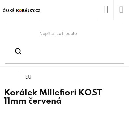
Přejít
na
obsah
NÁKUP
KOŠÍK
Domů
/
/
Millefiori
Korálky
EU
Korálek Millefiori KOST
11mm červená