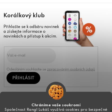
Korálkový klub
Přihlašte se k odběru novinek
a získejte informace o
novinkách a přístup k akcím.
Odesláním souhlasíte se
zpracováním osobních údajů
PŘIHLÁSIT
Kontakt
Chráníme vaše soukromí
Společnost Rangl Lukáš využívá cookies pro bezpečné