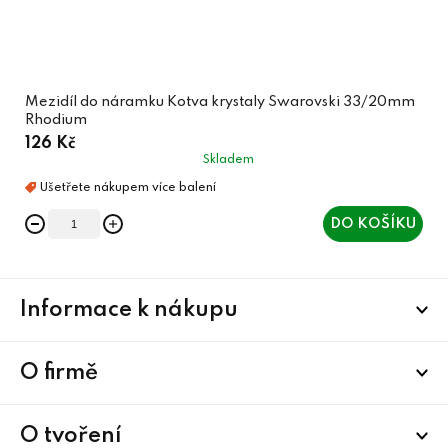
Mezidíl do náramku Kotva krystaly Swarovski 33/20mm
Rhodium
126 Kč
Skladem
DO KOŠÍKU
Z
Informace k nákupu
á
p
a
O firmě
t
í
O tvoření