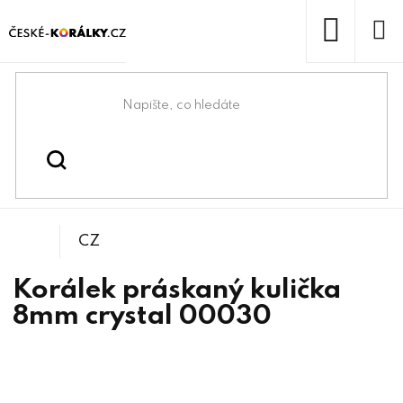
Přejít
na
obsah
NÁKUP
KOŠÍK
Domů
/
/
Práskané korálky
Korálky
CZ
Korálek práskaný kulička
8mm crystal 00030