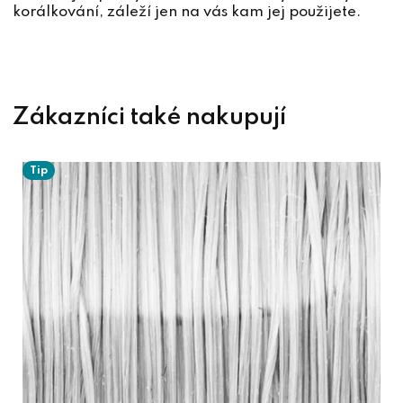
korálkování, záleží jen na vás kam jej použijete.
Tip