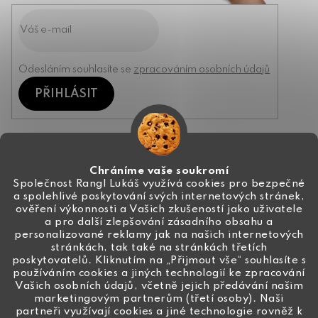
Odesláním souhlasíte se
zpracováním osobních údajů
PŘIHLÁSIT
Kontakt
Chráníme vaše soukromí
Společnost Rangl Lukáš využívá cookies pro bezpečné
a spolehlivé poskytování svých internetových stránek,
+420 774 444 191
ověření výkonnosti a Vašich zkušeností jako uživatele
a pro další zlepšování zásadního obsahu a
info
@
ceske-koralky.cz
personalizované reklamy jak na našich internetových
stránkách, tak také na stránkách třetích
poskytovatelů. Kliknutím na „Přijmout vše“ souhlasíte s
používáním cookies a jiných technologií ke zpracování
Vašich osobních údajů, včetně jejich předávání našim
marketingovým partnerům (třetí osoby). Naši
partneři využívají cookies a jiné technologie rovněž k