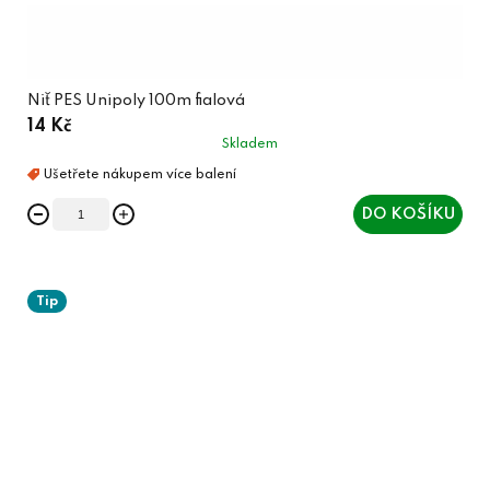
Niť PES Unipoly 100m fialová
14 Kč
Skladem
DO KOŠÍKU
Tip