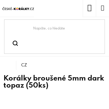
Přejít
na
obsah
NÁKUP
KOŠÍK
Domů
/
/
/
Kulička
Korálky
Broušené korálky
CZ
Korálky broušené 5mm dark
topaz (50ks)