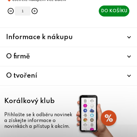
DO KOŠÍKU
Z
Informace k nákupu
á
p
a
O firmě
t
í
O tvoření
Korálkový klub
Přihlašte se k odběru novinek
a získejte informace o
novinkách a přístup k akcím.