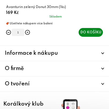
Avanturin zelený Donut 30mm (1ks)
169 Kč
Skladem
DO KOŠÍKU
Z
Informace k nákupu
á
p
a
O firmě
t
í
O tvoření
Korálkový klub