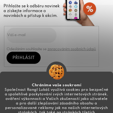
Přihlašte se k odběru novinek
a získejte informace o
novinkách a přístup k akcím.
Odesláním souhlasíte se
zpracováním osobních údajů
PŘIHLÁSIT
Kontakt
Chráníme vaše soukromí
Společnost Rangl Lukáš využívá cookies pro bezpečné
a spolehlivé poskytování svých internetových stránek,
+420 774 444 191
ověření výkonnosti a Vašich zkušeností jako uživatele
a pro další zlepšování zásadního obsahu a
info
@
ceske-koralky.cz
personalizované reklamy jak na našich internetových
stránkách, tak také na stránkách třetích