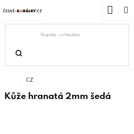
Přejít
na
obsah
NÁKUP
KOŠÍK
Domů
/
/
Kůže plochá
Návlekový materiál
CZ
Kůže hranatá 2mm šedá