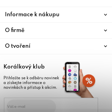
Z
Informace k nákupu
á
p
a
O firmě
t
í
O tvoření
Korálkový klub
Přihlašte se k odběru novinek
a získejte informace o
novinkách a přístup k akcím.