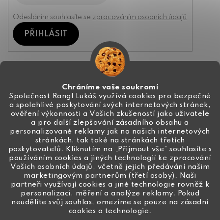
Odesláním souhlasíte se
zpracováním osobních údajů
PŘIHLÁSIT
Kontakt
Chráníme vaše soukromí
Společnost Rangl Lukáš využívá cookies pro bezpečné
a spolehlivé poskytování svých internetových stránek,
+420 774 444 191
ověření výkonnosti a Vašich zkušeností jako uživatele
a pro další zlepšování zásadního obsahu a
info
@
ceske-koralky.cz
personalizované reklamy jak na našich internetových
stránkách, tak také na stránkách třetích
poskytovatelů. Kliknutím na „Přijmout vše“ souhlasíte s
používáním cookies a jiných technologií ke zpracování
Vašich osobních údajů, včetně jejich předávání našim
marketingovým partnerům (třetí osoby). Naši
partneři využívají cookies a jiné technologie rovněž k
personalizaci, měření a analýze reklamy. Pokud
neudělíte svůj souhlas, omezíme se pouze na zásadní
cookies a technologie.