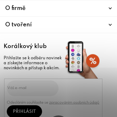
p
a
O firmě
t
í
O tvoření
Korálkový klub
Přihlašte se k odběru novinek
a získejte informace o
novinkách a přístup k akcím.
Odesláním souhlasíte se
zpracováním osobních údajů
PŘIHLÁSIT