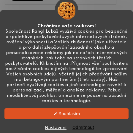
Kontakt
Chráníme vaše soukromí
Společnost Rangl Lukáš využívá cookies pro bezpečné
a spolehlivé poskytování svých internetových stránek,
+420 774 444 191
ověření výkonnosti a Vašich zkušeností jako uživatele
a pro další zlepšování zásadního obsahu a
info
@
ceske-koralky.cz
personalizované reklamy jak na našich internetových
stránkách, tak také na stránkách třetích
poskytovatelů. Kliknutím na „Přijmout vše“ souhlasíte s
používáním cookies a jiných technologií ke zpracování
Vašich osobních údajů, včetně jejich předávání našim
marketingovým partnerům (třetí osoby). Naši
partneři využívají cookies a jiné technologie rovněž k
personalizaci, měření a analýze reklamy. Pokud
neudělíte svůj souhlas, omezíme se pouze na zásadní
cookies a technologie.
Souhlasím
Vytvořil Shoptet
Nastavení
Odmítnout