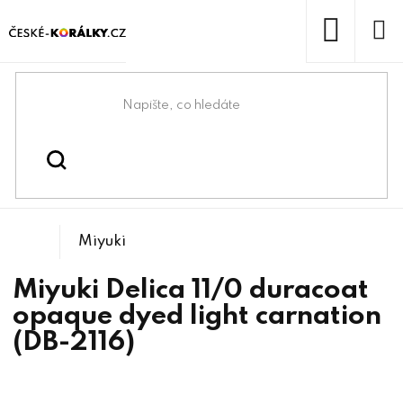
Přejít
na
obsah
NÁKUP
KOŠÍK
Domů
/
/
/
Miyuki Delica 11/0
Korálky
Rokajlové korálky
Miyuki
Miyuki Delica 11/0 duracoat
opaque dyed light carnation
(DB-2116)