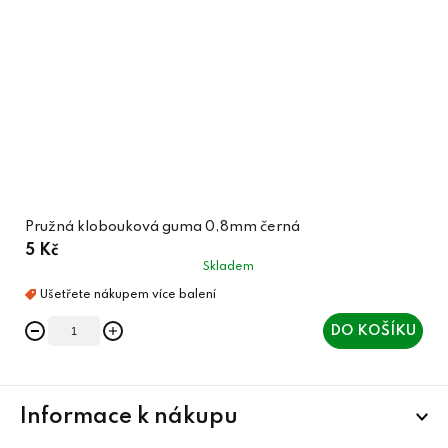
Pružná klobouková guma 0,8mm černá
5 Kč
Skladem
DO KOŠÍKU
Z
Informace k nákupu
á