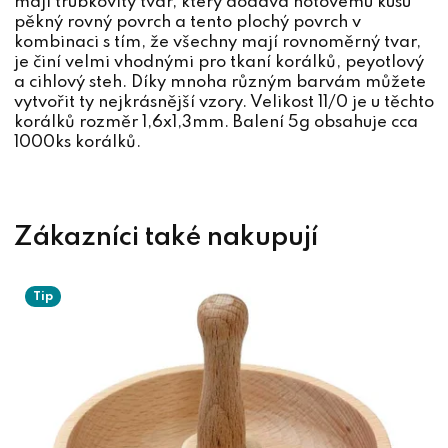
mají trubkovitý tvar, který dodává hotovému kusu
pěkný rovný povrch a tento plochý povrch v
kombinaci s tím, že všechny mají rovnoměrný tvar,
je činí velmi vhodnými pro tkaní korálků, peyotlový
a cihlový steh. Díky mnoha různým barvám můžete
vytvořit ty nejkrásnější vzory. Velikost 11/0 je u těchto
korálků rozměr 1,6x1,3mm. Balení 5g obsahuje cca
1000ks korálků.
Tip