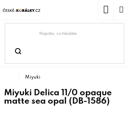
Přejít
na
obsah
NÁKUP
KOŠÍK
Domů
/
/
/
Miyuki Delica 11/0
Korálky
Rokajlové korálky
Miyuki
Miyuki Delica 11/0 opaque
matte sea opal (DB-1586)